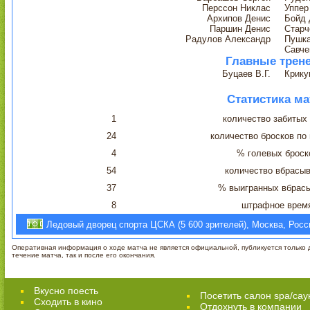
Перссон Никлас
Уппер
Архипов Денис
Бойд 
Паршин Денис
Старч
Радулов Александр
Пушка
Савче
Главные трен
Буцаев В.Г.
Крику
Статистика ма
1
количество забитых
24
количество бросков по
4
% голевых броск
54
количество вбрасы
37
% выигранных вбрас
8
штрафное врем
Ледовый дворец спорта ЦСКА (5 600 зрителей), Москва, Росс
Оперативная информация о ходе матча не является официальной, публикуется только д
течение матча, так и после его окончания.
Вкусно поесть
Посетить салон spa/сау
Сходить в кино
Отдохнуть в компании