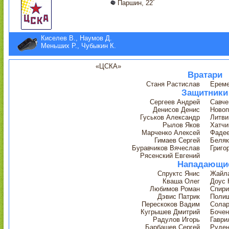
Паршин, 22´
Киселев В., Наумов Д.
Меньших Р., Чубыкин К.
«ЦСКА»
Вратари
Станя Растислав
Ереме
Защитники
Сергеев Андрей
Савче
Денисов Денис
Новоп
Гуськов Александр
Литви
Рылов Яков
Хатчи
Марченко Алексей
Фадее
Гимаев Сергей
Беляк
Буравчиков Вячеслав
Григо
Рясенский Евгений
Нападающи
Спруктс Янис
Жайла
Кваша Олег
Доус
Любимов Роман
Спири
Дэвис Патрик
Поли
Перескоков Вадим
Солар
Кугрышев Дмитрий
Бочен
Радулов Игорь
Гаври
Барбашев Сергей
Руден