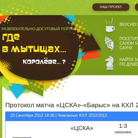
НАШ ПРОЕКТ
ВКУСНО 
РАЗВЛЕКАТЕЛЬНО-ДОСУГОВЫЙ ПОРТАЛ
ПОСЕТИ
САЛОН S
САУНУ
НАЙТИ З
ПО ДУШ
Протокол матча «ЦСКА»-«Барыс» на КХЛ 
20 Сентября 2012 19:30 | Чемпионат КХЛ 2012/2013
1:3
«ЦСКА»
окончен