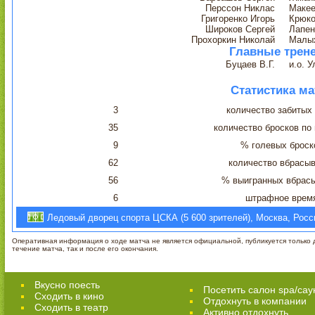
Перссон Никлас
Макее
Григоренко Игорь
Крюко
Широков Сергей
Лапен
Прохоркин Николай
Малы
Главные трен
Буцаев В.Г.
и.о. У
Статистика ма
3
количество забитых
35
количество бросков по
9
% голевых броск
62
количество вбрасы
56
% выигранных вбрас
6
штрафное врем
Ледовый дворец спорта ЦСКА (5 600 зрителей), Москва, Росс
Оперативная информация о ходе матча не является официальной, публикуется только д
течение матча, так и после его окончания.
Вкусно поесть
Посетить салон spa/сау
Сходить в кино
Отдохнуть в компании
Cходить в театр
Активно отдохнуть