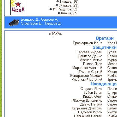
Гимаев, 16´
Жарков, 23´
И. Радулов, 31´
Кваша, 65´
Бондарь Д., Сергеев А.
Стрельцов Е., Тарасов Д.
«ЦСКА»
Вратари
Проскуряков Илья
Холт 
Защитники
Сергеев Андрей
Гусев
Денисов Денис
Сазон
Мяенпя Микко
Курба
Рылов Яков
Мезеи
Марченко Алексей
Сокол
Гимаев Сергей
Юксее
Кондратьев Максим
Рыбни
Рясенский Евгений
Трямк
Нападающи
Спруктс Янис
Прони
Зубов Илья
Шпирк
Кваша Олег
Симак
Жарков Владимир
Стрел
Дэвис Патрик
Стрел
Кугрышев Дмитрий
Гимат
Радулов Игорь
Чистя
Барбашев Сергей
Жмаки