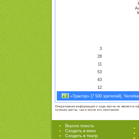
А
3
28
11
53
43
12
«Трактор» (7 500 зрителей), Челябин
Оперативная информация о ходе матча не является офи
течение матча, так и после его окончания.
Вкусно поесть
Сходить в кино
Cходить в театр