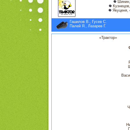
Шинин,
Кузнецов,
Якуценя, 
Гашилов В., Гусев С.
Палей Я., Лазарев Г.
«Трактор»
Васи
Ч
Н
П