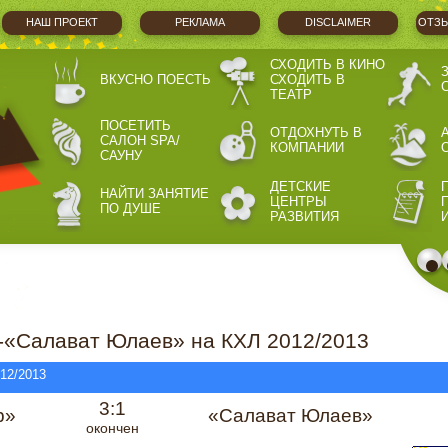
НАШ ПРОЕКТ
РЕКЛАМА
DISCLAIMER
ОТЗЫ
СХОДИТЬ В КИНО
ВКУСНО ПОЕСТЬ
СХОДИТЬ В
ТЕАТР
ПОСЕТИТЬ
ОТДОХНУТЬ В
САЛОН SPA/
КОМПАНИИ
САУНУ
ДЕТСКИЕ
НАЙТИ ЗАНЯТИЕ
ЦЕНТРЫ
ПО ДУШЕ
РАЗВИТИЯ
-«Салават Юлаев» на КХЛ 2012/2013
012/2013
3:1
р»
«Салават Юлаев»
окончен