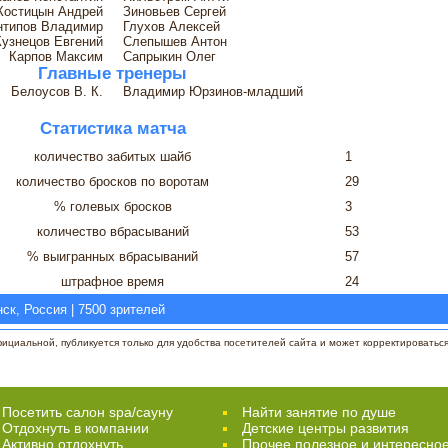
Костицын Андрей
Зиновьев Сергей
нтипов Владимир
Глухов Алексей
Кузнецов Евгений
Слепышев Антон
Карпов Максим
Сапрыкин Олег
Главные тренеры
Белоусов В. К.
Владимир Юрзинов-младший
Статистика матча
количество забитых шайб
1
количество бросков по воротам
29
% голевых бросков
3
количество вбрасываний
53
% выигранных вбрасываний
57
штрафное время
24
ск, Россия | 7500 зрителей
циальной, публикуется только для удобства посетителей сайта и может корректироваться 
Посетить салон spa/сауну
Найти занятие по душе
Отдохнуть в компании
Детские центры развития
Активно отдохнуть
Прочее полезное и интересно