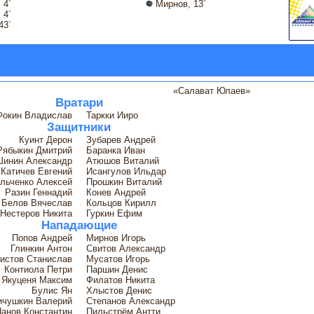
 4´
Мирнов, 13´
 4´
43´
«Салават Юлаев»
Вратари
Фокин Владислав
Таркки Ииро
Защитники
Куинт Дерон
Зубарев Андрей
Рябыкин Дмитрий
Баранка Иван
Шинин Александр
Атюшов Виталий
Катичев Евгений
Исангулов Ильдар
льченко Алексей
Прошкин Виталий
Разин Геннадий
Конев Андрей
Белов Вячеслав
Кольцов Кирилл
Нестеров Никита
Гуркин Ефим
Нападающие
Попов Андрей
Мирнов Игорь
Глинкин Антон
Свитов Александр
истов Станислав
Мусатов Игорь
Контиола Петри
Паршин Денис
Якуценя Максим
Филатов Никита
Булис Ян
Хлыстов Денис
ичушкин Валерий
Степанов Александр
анов Константин
Пильстрём Антти