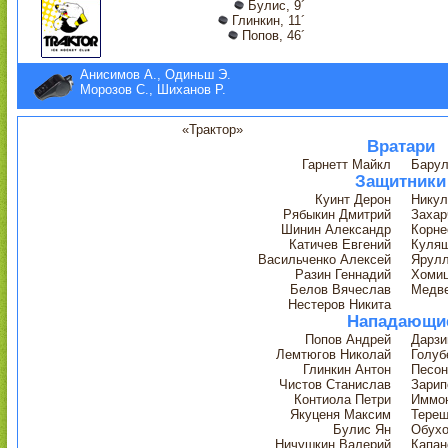
Булис, 9´
Глинкин, 11´
Попов, 46´
Анисимов А., Одиньш Э.
Морозов С., Шиханов Р.
«Трактор»
Вратари
Гарнетт Майкл
Барул
Защитники
Куинт Дерон
Никул
Рябыкин Дмитрий
Захар
Шинин Александр
Корне
Катичев Евгений
Куляш
Васильченко Алексей
Ярулл
Разин Геннадий
Хомиц
Белов Вячеслав
Медве
Нестеров Никита
Нападающи
Попов Андрей
Дарзи
Лемтюгов Николай
Голуб
Глинкин Антон
Песон
Чистов Станислав
Зарип
Контиола Петри
Иммон
Якуценя Максим
Терещ
Булис Ян
Обухо
Ничушкин Валерий
Капан