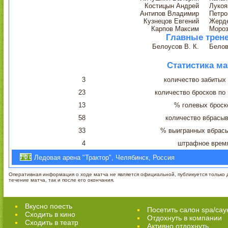
Костицын Андрей
Лукоя
Антипов Владимир
Петро
Кузнецов Евгений
Жерде
Карпов Максим
Мороз
Главные трен
Белоусов В. К.
Белов
Статистика ма
3
количество забитых
23
количество бросков по
13
% голевых броск
58
количество вбрасы
33
% выигранных вбрас
4
штрафное врем
Ледовая арена "Трактор", Челябинск, Россия
Оперативная информация о ходе матча не является официальной, публикуется только д
течение матча, так и после его окончания.
Вкусно поесть
Посетить салон spa/сау
Сходить в кино
Отдохнуть в компании
Cходить в театр
Активно отдохнуть