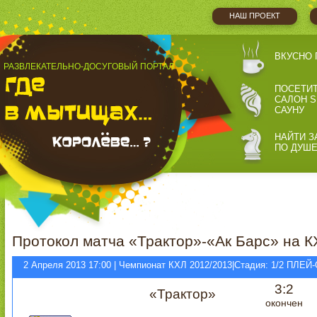
НАШ ПРОЕКТ
ВКУСНО 
РАЗВЛЕКАТЕЛЬНО-ДОСУГОВЫЙ ПОРТАЛ
ПОСЕТИ
САЛОН S
САУНУ
НАЙТИ З
ПО ДУШ
Протокол матча «Трактор»-«Ак Барс» на К
2 Апреля 2013 17:00 | Чемпионат КХЛ 2012/2013|Стадия: 1/2 ПЛЕ
3:2
«Трактор»
окончен