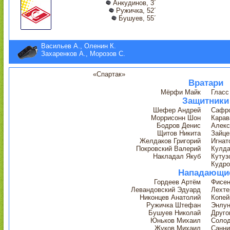
Анкудинов, 3´
Ружичка, 52´
Бушуев, 55´
Васильев А., Оленин К.
Захаренков А., Морозов С.
«Спартак»
Вратари
Мёрфи Майк
Глас
Защитники
Шефер Андрей
Сафро
Моррисонн Шон
Карав
Бодров Денис
Алекс
Щитов Никита
Зайце
Желдаков Григорий
Игнат
Покровский Валерий
Кулда
Накладал Якуб
Кутуз
Кудро
Нападающи
Гордеев Артём
Фисен
Левандовский Эдуард
Лехте
Никонцев Анатолий
Копей
Ружичка Штефан
Энлун
Бушуев Николай
Друго
Юньков Михаил
Солод
Жуков Михаил
Санни