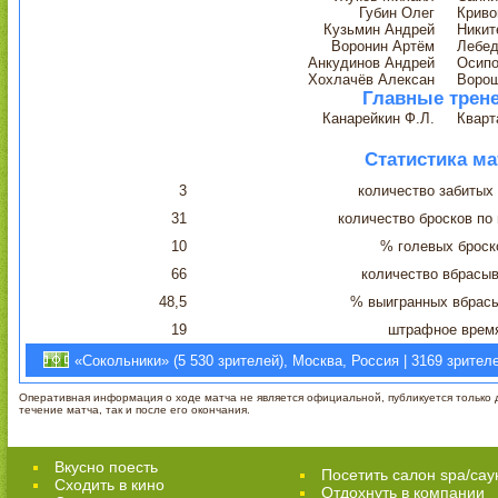
Губин Олег
Криво
Кузьмин Андрей
Никит
Воронин Артём
Лебед
Анкудинов Андрей
Осипо
Хохлачёв Алексан
Воро
Главные трен
Канарейкин Ф.Л.
Кварт
Статистика ма
3
количество забитых
31
количество бросков по
10
% голевых броск
66
количество вбрасы
48,5
% выигранных вбрас
19
штрафное врем
«Сокольники» (5 530 зрителей), Москва, Россия | 3169 зрител
Оперативная информация о ходе матча не является официальной, публикуется только д
течение матча, так и после его окончания.
Вкусно поесть
Посетить салон spa/сау
Сходить в кино
Отдохнуть в компании