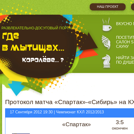
НАШ ПРОЕКТ
ВКУСНО 
РАЗВЛЕКАТЕЛЬНО-ДОСУГОВЫЙ ПОРТАЛ
ПОСЕТИ
САЛОН S
САУНУ
НАЙТИ З
ПО ДУШ
Протокол матча «Спартак»-«Сибирь» на К
17 Сентября 2012 19:30 | Чемпионат КХЛ 2012/2013
3:5
«Спартак»
окончен