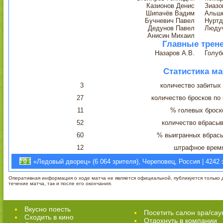
Казионов Денис
Зиазо
Шипачёв Вадим
Альше
Бучневич Павел
Нуртд
Дедунов Павел
Люду
Анисин Михаил
Главные трен
Назаров А.В.
Голуб
Статистика ма
3
количество забитых
27
количество бросков по
11
% голевых броск
52
количество вбрасы
60
% выигранных вбрас
12
штрафное врем
«Ледовый дворец» (6 064 зрителя), Череповец, Россия | 4242 
Оперативная информация о ходе матча не является официальной, публикуется только д
течение матча, так и после его окончания.
Вкусно поесть
Посетить салон spa/сау
Сходить в кино
Отдохнуть в компании