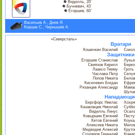
Виделль, 20´
Бучневич, 43´
Егоршев, 60´
Васильев А., Деев Я.
Коршак С., Чернышёв А.
«Северсталь»
Вратари
Кошечкин Василий
Сокол
Защитники
Егоршев Станислав
Лукья
Свиязов Кирилл
Берез
Лааксо Теему
Гроть
Часлава Петр
Селуя
Попов Никита
Белов
Киселевич Богдан
Ефре
Рязанцев Александр
Мама
Шулак
Нападающи
Бергфорс Никлас
Хохря
Казаковцев Николай
Суббо
Виделль Линус
Осала
Ковыршин Евгений
Песту
Кетов Евгений
Коука
Алексеев Никита
Милов
Медведев Алексей
Круто
Столяров Геннадий
Комар