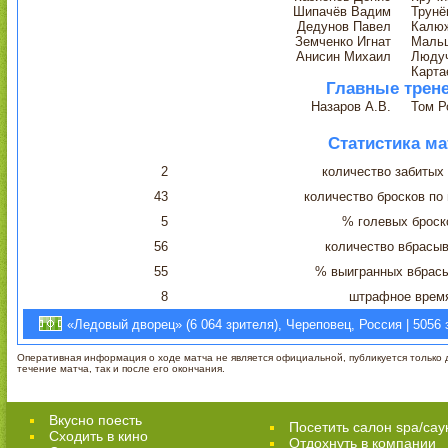
Шипачёв Вадим
Трунё
Дедунов Павел
Калю
Земченко Игнат
Мальц
Анисин Михаил
Люду
Карта
Главные трен
Назаров А.В.
Том Р
Статистика ма
2
количество забитых
43
количество бросков по
5
% голевых броск
56
количество вбрасы
55
% выигранных вбрас
8
штрафное врем
«Ледовый дворец» (6 064 зрителя), Череповец, Россия | 5056 
Оперативная информация о ходе матча не является официальной, публикуется только д
течение матча, так и после его окончания.
Вкусно поесть
Посетить салон spa/сау
Сходить в кино
Отдохнуть в компании