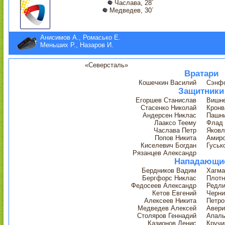
Часлава, 28´
Медведев, 30´
Анисимов А., Ромасько Е.
Меньших Р., Назаров И.
«Северсталь»
Вратари
Кошечкин Василий
Сэнфо
Защитники
Егоршев Станислав
Вишне
Стасенко Николай
Крон
Андерсен Никлас
Пашн
Лааксо Теему
Флад
Часлава Петр
Яковл
Попов Никита
Амиро
Киселевич Богдан
Гуськ
Рязанцев Александр
Нападающи
Бердников Вадим
Хагма
Бергфорс Никлас
Плотн
Федосеев Александр
Редли
Кетов Евгений
Черни
Алексеев Никита
Петро
Медведев Алексей
Авери
Столяров Геннадий
Апаль
Казионов Денис
Кручи