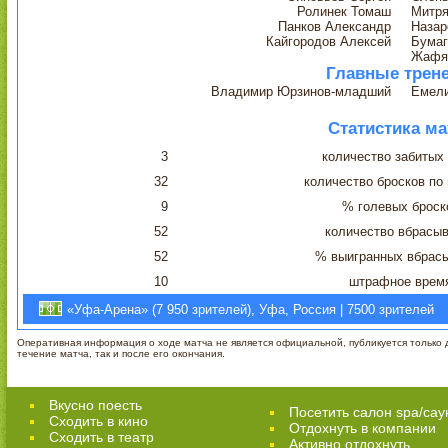
Ролинек Томаш
Митря
Панков Александр
Назар
Кайгородов Алексей
Бумаг
Жафя
Главные трен
Владимир Юрзинов-младший
Емели
Статистика ма
3
количество забитых
32
количество бросков по
9
% голевых броск
52
количество вбрасы
52
% выигранных вбрас
10
штрафное врем
«Уфа-Арена» (7 950 зрителей), Уфа, Россия | 7500 зрителей
Оперативная информация о ходе матча не является официальной, публикуется только д
течение матча, так и после его окончания.
Вкусно поесть
Посетить салон spa/сау
Сходить в кино
Отдохнуть в компании
Cходить в театр
Активно отдохнуть