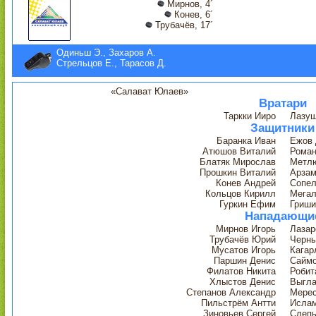
Мирнов, 4´
Конев, 6´
Трубачёв, 17´
Одиньш Э., Захаров А.
Стрельцов Е., Тарасов Д.
«Салават Юлаев»
Вратари
Таркки Ииро
Лазуш
Защитники
Баранка Иван
Ежов 
Атюшов Виталий
Роман
Блатяк Мирослав
Метл
Прошкин Виталий
Арзам
Конев Андрей
Сопел
Кольцов Кирилл
Мегал
Гуркин Ефим
Гриши
Нападающи
Мирнов Игорь
Лазар
Трубачёв Юрий
Черны
Мусатов Игорь
Кагар
Паршин Денис
Саймо
Филатов Никита
Робит
Хлыстов Денис
Выгла
Степанов Александр
Мерес
Пильстрём Антти
Ислам
Зиновьев Сергей
Слеп