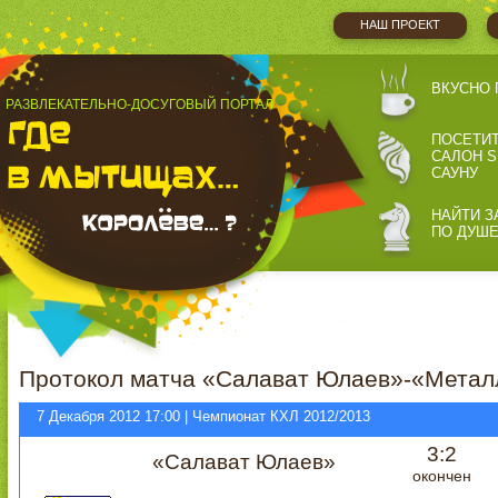
НАШ ПРОЕКТ
ВКУСНО 
РАЗВЛЕКАТЕЛЬНО-ДОСУГОВЫЙ ПОРТАЛ
ПОСЕТИ
САЛОН S
САУНУ
НАЙТИ З
ПО ДУШ
Протокол матча «Салават Юлаев»-«Металл
7 Декабря 2012 17:00 | Чемпионат КХЛ 2012/2013
3:2
«Салават Юлаев»
окончен