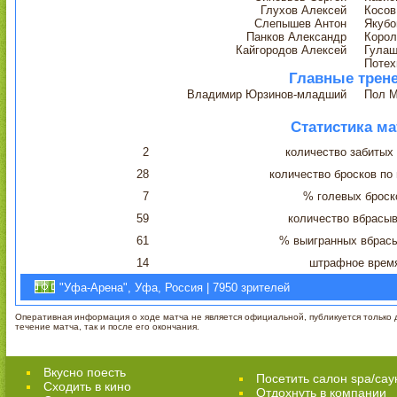
Глухов Алексей
Косов
Слепышев Антон
Якубо
Панков Александр
Корол
Кайгородов Алексей
Гула
Потех
Главные трен
Владимир Юрзинов-младший
Пол 
Статистика ма
2
количество забитых
28
количество бросков по
7
% голевых броск
59
количество вбрасы
61
% выигранных вбрас
14
штрафное врем
"Уфа-Арена", Уфа, Россия | 7950 зрителей
Оперативная информация о ходе матча не является официальной, публикуется только д
течение матча, так и после его окончания.
Вкусно поесть
Посетить салон spa/сау
Сходить в кино
Отдохнуть в компании