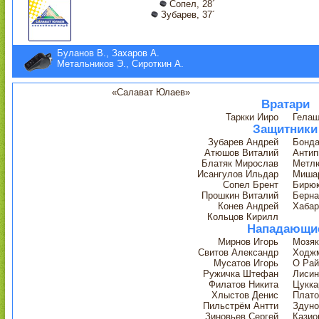
Сопел, 28´
Зубарев, 37´
Буланов В., Захаров А.
Метальников Э., Сироткин А.
«Салават Юлаев»
Вратари
Таркки Ииро
Гелаш
Защитники
Зубарев Андрей
Бонда
Атюшов Виталий
Антип
Блатяк Мирослав
Метл
Исангулов Ильдар
Мишар
Сопел Брент
Бирюк
Прошкин Виталий
Берна
Конев Андрей
Хабар
Кольцов Кирилл
Нападающи
Мирнов Игорь
Мозяк
Свитов Александр
Ходж
Мусатов Игорь
О Рай
Ружичка Штефан
Лисин
Филатов Никита
Цукка
Хлыстов Денис
Плато
Пильстрём Антти
Здуно
Зиновьев Сергей
Казио