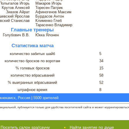
Полыгалов Игорь
Макаров Игорь
Крутов Алексей
Торесен Патрик
Зиазов Айрат
Афиногенов Максим
шевский Ярослав
Бурдасов Антон
вский Станислав
Клименко Глеб
Тарасенко Владимир
Главные тренеры
Голубович В.В.
Юкка Ялонен
Статистика матча
количество забитых шайб
5
количество бросков по воротам
34
% голевых бросков
15
количество вбрасываний
58
% выигранных вбрасываний
52
штрафное время
8
некамск, Россия | 5500 зрителей
циальной, публикуется только для удобства посетителей сайта и может корректироваться 
Посетить салон spa/сауну
Найти занятие по душе