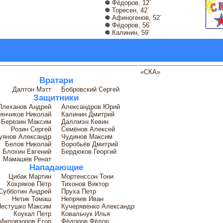
Фёдоров, 12´
Торесен, 42´
Афиногенов, 52´
Фёдоров, 56´
Калинин, 59´
«СКА»
Вратари
Далтон Мэтт
Бобровский Сергей
Защитники
Плеханов Андрей
Александров Юрий
янчиков Николай
Калинин Дмитрий
Березин Максим
Даллмэн Кевин
Розин Сергей
Семёнов Алексей
уянов Александр
Чудинов Максим
Белов Николай
Воробьёв Дмитрий
Блохин Евгений
Бердюков Георгий
Мамашев Ренат
Нападающие
Цибак Мартин
Мортенссон Тони
Хохряков Пётр
Тихонов Виктор
Субботин Андрей
Пруха Петр
Нетик Томаш
Непряев Иван
Пестушко Максим
Кучерявенко Александр
Коукал Петр
Ковальчук Илья
Миловзоров Егор
Фёдоров Фёдор