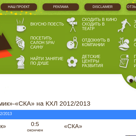
НАШ ПРОЕКТ
РЕКЛАМА
DISCLAIMER
ОТЗЫ
СХОДИТЬ В КИНО
ВКУСНО ПОЕСТЬ
СХОДИТЬ В
ТЕАТР
ПОСЕТИТЬ
ОТДОХНУТЬ В
САЛОН SPA/
КОМПАНИИ
САУНУ
ДЕТСКИЕ
НАЙТИ ЗАНЯТИЕ
ЦЕНТРЫ
ПО ДУШЕ
РАЗВИТИЯ
мик»-«СКА» на КХЛ 2012/2013
2/2013
0:5
к»
«СКА»
окончен