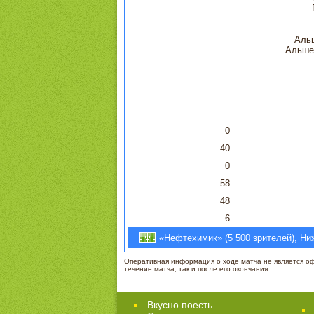
Аль
Альше
0
40
0
58
48
6
«Нефтехимик» (5 500 зрителей), Ниж
Оперативная информация о ходе матча не является офи
течение матча, так и после его окончания.
Вкусно поесть