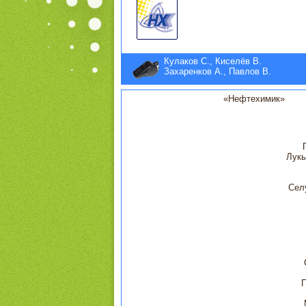
Кулаков С., Киселёв В.
Захаренков А., Павлов В.
«Нефтехимик»
Лукь
Сел