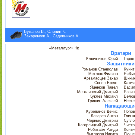
Буланов В., Оленин К.
Захаренков А., Садовников А.
«Металлург» Нк
Вратари
Ключников Юрий
Гарне
Защитники
Романов Станислав
Куинт
Метлюк Филипп
Рябык
Арзамасцев Захар
Шинин
Сопел Брент
Катич
Яценков Павел
Васил
Мегалинский Дмитрий
Разин
Куклев Михаил
Белов
Гришин Алексей
Несте
Нападающи
Курепанов Денис
Попов
Лазарев Антон
Глинк
Черных Дмитрий
Сугло
Кагарлицкий Дмитрий
Чисто
Робитайл Рэнди
Конти
Выглазов Никита
Якуце