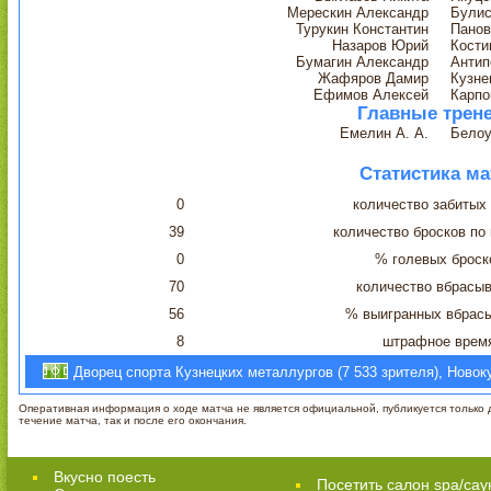
Мерескин Александр
Булис
Турукин Константин
Панов
Назаров Юрий
Кости
Бумагин Александр
Антип
Жафяров Дамир
Кузне
Ефимов Алексей
Карпо
Главные трен
Емелин А. А.
Белоу
Статистика ма
0
количество забитых
39
количество бросков по
0
% голевых броск
70
количество вбрасы
56
% выигранных вбрас
8
штрафное врем
Дворец спорта Кузнецких металлургов (7 533 зрителя), Новок
Оперативная информация о ходе матча не является официальной, публикуется только д
течение матча, так и после его окончания.
Вкусно поесть
Посетить салон spa/сау