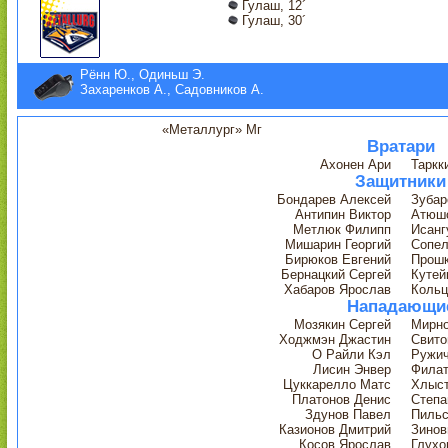
Гулаш, 12´
Гулаш, 30´
Рённ Ю., Одиньш Э.
Захаренков А., Садовников А.
«Металлург» Мг
Вратари
Ахонен Ари
Таркк
Защитники
Бондарев Алексей
Зубар
Антипин Виктор
Атюшо
Метлюк Филипп
Исанг
Мишарин Георгий
Сопел
Бирюков Евгений
Прошк
Бернацкий Сергей
Кутей
Хабаров Ярослав
Кольц
Нападающи
Мозякин Сергей
Мирно
Ходжмэн Джастин
Свито
О Райли Кэл
Ружи
Лисин Энвер
Филат
Цуккарелло Матс
Хлыст
Платонов Денис
Степа
Здунов Павел
Пильс
Казионов Дмитрий
Зинов
Косов Ярослав
Глухо