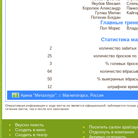
Якубов Михаил
Слеп
Королюк Александр
Панко
Гулаш Милан
Кайго
Потехин Богдан
Главные трен
Пол Морис
Влад
Статистика ма
2
количество забитых
25
количество бросков по
3
% голевых броск
64
количество вбрасы
50
% выигранных вбрас
12
штрафное врем
Арена "Металлург", г. Магнитогорск, Россия
Оперативная информация о ходе матча не является официальной, публикуется только д
течение матча, так и после его окончания.
Вкусно поесть
Посетить салон spa/сау
Сходить в кино
Отдохнуть в компании
Cходить в театр
Активно отдохнуть