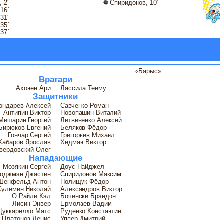
 2´
Спиридонов, 10´
16´
31´
35´
37´
«Барыс»
Вратари
Ахонен Ари
Лассила Теему
Защитники
ондарев Алексей
Савченко Роман
Антипин Виктор
Новопашин Виталий
Мишарин Георгий
Литвиненко Алексей
Бирюков Евгений
Беляков Фёдор
Гончар Сергей
Григорьев Михаил
Хабаров Ярослав
Хедман Виктор
вердовский Олег
Нападающие
Мозякин Сергей
Доус Найджел
оджмэн Джастин
Спиридонов Максим
Шенфельд Антон
Полищук Фёдор
Кулёмин Николай
Александров Виктор
О Райли Кэл
Боченски Брэндон
Лисин Энвер
Ермолаев Вадим
Цуккарелло Матс
Руденко Константин
Платонов Денис
Уппер Дмитрий