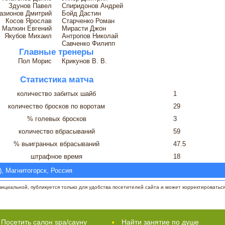
Здунов Павел
Спиридонов Андрей
азионов Дмитрий
Бойд Дастин
Косов Ярослав
Старченко Роман
Малкин Евгений
Мирасти Джон
Якубов Михаил
Антропов Николай
Савченко Филипп
Главные тренеры
Пол Морис
Крикунов В. В.
Статистика матча
количество забитых шайб
1
количество бросков по воротам
29
% голевых бросков
3
количество вбрасываний
59
% выигранных вбрасываний
47.5
штрафное время
18
, Магнитогорск, Россия
циальной, публикуется только для удобства посетителей сайта и может корректироваться 
Посетить салон spa/сауну
Найти занятие по душе