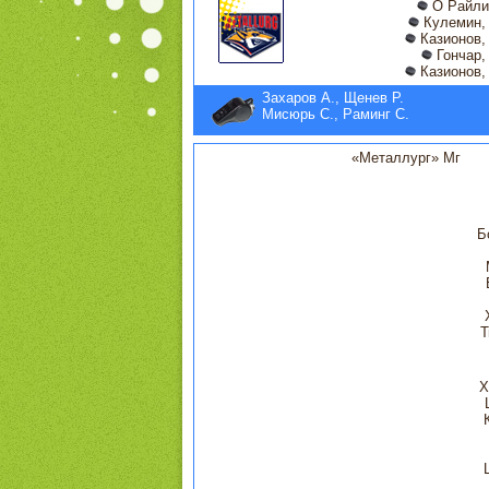
О Райли,
Кулемин, 
Казионов, 
Гончар, 
Казионов, 
Захаров А., Щенев Р.
Мисюрь С., Раминг С.
«Металлург» Мг
Б
Т
Х