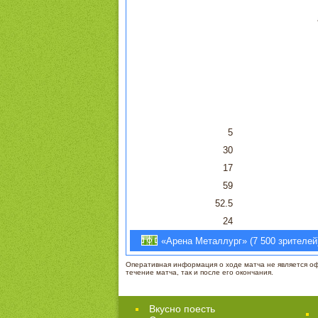
5
30
17
59
52.5
24
«Арена Металлург» (7 500 зрителей)
Оперативная информация о ходе матча не является офи
течение матча, так и после его окончания.
Вкусно поесть