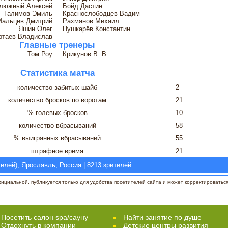
люжный Алексей
Бойд Дастин
Галимов Эмиль
Краснослободцев Вадим
Мальцев Дмитрий
Рахманов Михаил
Яшин Олег
Пушкарёв Константин
ртаев Владислав
Главные тренеры
Том Роу
Крикунов В. В.
Статистика матча
количество забитых шайб
2
количество бросков по воротам
21
% голевых бросков
10
количество вбрасываний
58
% выигранных вбрасываний
55
штрафное время
21
елей), Ярославль, Россия | 8213 зрителей
циальной, публикуется только для удобства посетителей сайта и может корректироваться 
Посетить салон spa/сауну
Найти занятие по душе
Отдохнуть в компании
Детские центры развития