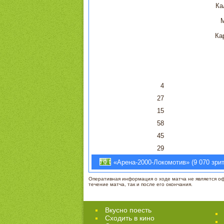
Ка
Ка
4
27
15
58
45
29
«Арена-2000-Локомотив» (9 070 зрит
Оперативная информация о ходе матча не является офи
течение матча, так и после его окончания.
Вкусно поесть
Сходить в кино