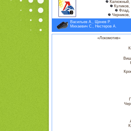
Калюжный, 
Куликов, 
Флад, 
Черников, 
Васильев А., Щенев Р.
Михаевич С., Нестеров А.
«Локомотив»
К
Виш
Кро
П
Чер
К