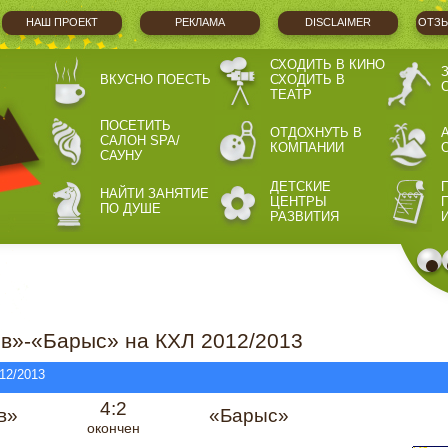
НАШ ПРОЕКТ
РЕКЛАМА
DISCLAIMER
ОТЗЫ
СХОДИТЬ В КИНО
ВКУСНО ПОЕСТЬ
СХОДИТЬ В
ТЕАТР
ПОСЕТИТЬ
ОТДОХНУТЬ В
САЛОН SPA/
КОМПАНИИ
САУНУ
ДЕТСКИЕ
НАЙТИ ЗАНЯТИЕ
ЦЕНТРЫ
ПО ДУШЕ
РАЗВИТИЯ
в»-«Барыс» на КХЛ 2012/2013
12/2013
4:2
в»
«Барыс»
окончен