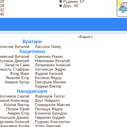
24´
Руденко, 57´
29´
Доус, 60´
32´
45´
«Барыс»
Вратари
олесник Виталий
Лассила Теему
Защитники
невский Виталий
Савченко Роман
Куликов Дмитрий
Новопашин Виталий
Лепистё Сами
Литвиненко Алексей
нвалль Стаффан
Хатчинсон Эндрю
Флад Марк
Фадеев Евгений
Яковлев Егор
Беляков Фёдор
Амиров Артур
Григорьев Михаил
Хедман Виктор
Нападающие
лотников Сергей
Жайлауов Талгат
ников Александр
Доус Найджел
Козлов Виктор
Спиридонов Максим
Петров Юрий
Полищук Фёдор
Аверин Егор
Боченски Брэндон
Апальков Даниил
Гаврилин Андрей
ручинин Алексей
Руденко Константин
Анисимов Артём
Уппер Дмитрий