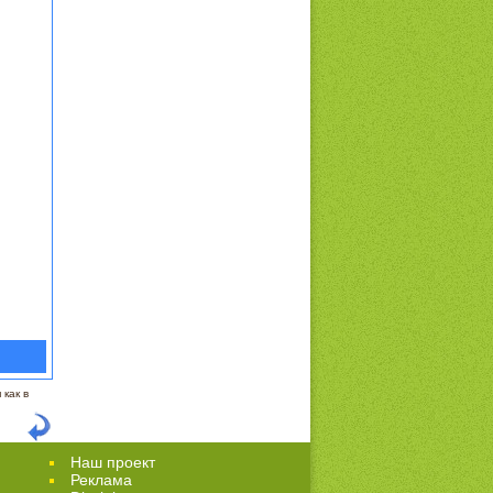
как в
Наш проект
Реклама