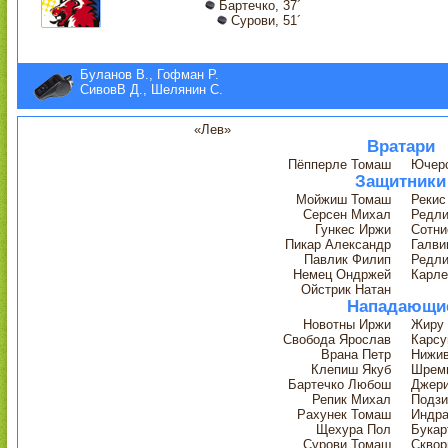
Бартечко, 37´
Сурови, 51´
Буланов В., Гофман Р.
СивовВ Д., Шелянин С.
«Лев»
Вратари
Пёпперле Томаш
Ючер
Защитники
Мойжиш Томаш
Рекис
Серсен Михал
Редли
Гункес Иржи
Сотни
Пикар Александр
Галви
Павлик Филип
Редли
Немец Ондржей
Карл
Ойстрик Натан
Нападающи
Новотны Иржи
Жиру 
Свобода Ярослав
Карсу
Врана Петр
Нижив
Клепиш Якуб
Шрем
Бартечко Любош
Джер
Репик Михал
Подзи
Рахунек Томаш
Индр
Щехура Пол
Букар
Сурови Томаш
Сквор