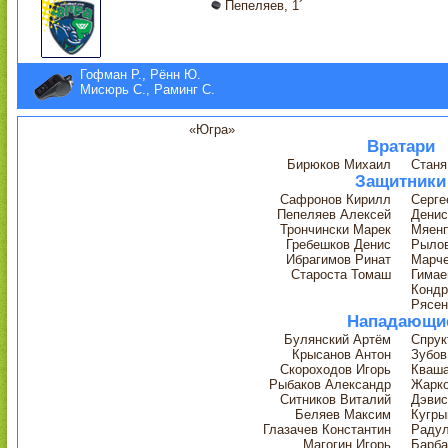
Пепеляев, 1´
Гофман Р., Рённ Ю.
Мисюрь С., Раминг С.
«Югра»
Вратари
Бирюков Михаил
Станя
Защитники
Сафронов Кирилл
Серге
Пепеляев Алексей
Денис
Трончински Марек
Мяенп
Гребешков Денис
Рылов
Ибрагимов Ринат
Марче
Староста Томаш
Гимае
Кондр
Рясен
Нападающи
Булянский Артём
Спрук
Крысанов Антон
Зубов
Скороходов Игорь
Кваша
Рыбаков Александр
Жарк
Ситников Виталий
Дэвис
Беляев Максим
Кугры
Глазачев Константин
Радул
Магогин Игорь
Барба