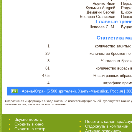
Яценко Иван
Персс
Кузьмин Андрей
Радул
Демагин Сергей
Широк
Бочаров Станислав
Прохо
Главные трен
Шепелев С. М.
Буцае
Статистика ма
1
количество забитых
29
количество бросков по
3
% голевых броск
61
количество вбрасы
47.5
% выигранных вбрас
4
штрафное врем
«Арена-Югра» (5 500 зрителей), Ханты-Мансийск, Россия | 38
Оперативная информация о ходе матча не является официальной, публикуется только д
течение матча, так и после его окончания.
Вкусно поесть
Посетить салон spa/сау
Сходить в кино
Отдохнуть в компании
Cходить в театр
Активно отдохнуть