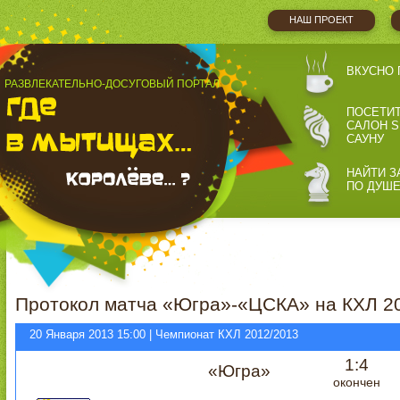
НАШ ПРОЕКТ
ВКУСНО 
РАЗВЛЕКАТЕЛЬНО-ДОСУГОВЫЙ ПОРТАЛ
ПОСЕТИ
САЛОН S
САУНУ
НАЙТИ З
ПО ДУШ
Протокол матча «Югра»-«ЦСКА» на КХЛ 2
20 Января 2013 15:00 | Чемпионат КХЛ 2012/2013
1:4
«Югра»
окончен