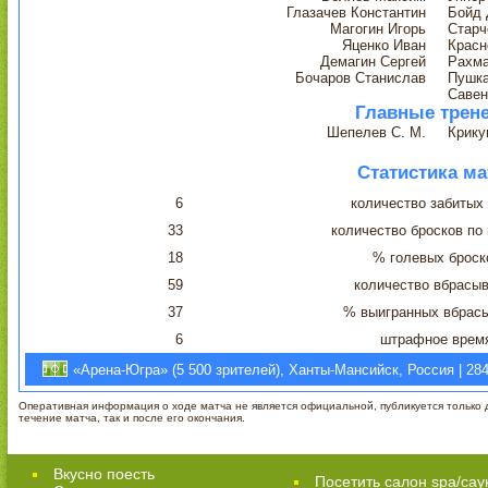
Глазачев Константин
Бойд 
Магогин Игорь
Старч
Яценко Иван
Красн
Демагин Сергей
Рахма
Бочаров Станислав
Пушка
Савен
Главные трен
Шепелев С. М.
Крику
Статистика ма
6
количество забитых
33
количество бросков по
18
% голевых броск
59
количество вбрасы
37
% выигранных вбрас
6
штрафное врем
«Арена-Югра» (5 500 зрителей), Ханты-Мансийск, Россия | 28
Оперативная информация о ходе матча не является официальной, публикуется только д
течение матча, так и после его окончания.
Вкусно поесть
Посетить салон spa/сау