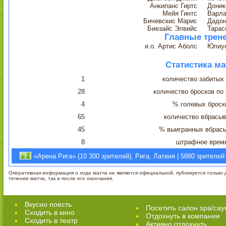
Анкипанс Гиртс
Доник
Мейя Гинтс
Варла
Бичевскис Марис
Дадон
Биезайс Элвийс
Тарас
Главные трен
и.о. Артис Аболс
Юлиу
Статистика ма
1
количество забитых
28
количество бросков по
4
% голевых броск
65
количество вбрасы
45
% выигранных вбрас
8
штрафное врем
«Арена Рига» (10 300 зрителей), Рига, Латвия | 5880 зрителей
Оперативная информация о ходе матча не является официальной, публикуется только д
течение матча, так и после его окончания.
Вкусно поесть
Посетить салон spa/сау
Сходить в кино
Отдохнуть в компании
Cходить в театр
Активно отдохнуть