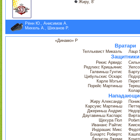
Жиру, 8´
Рённ Ю., Анисимов А.
Михель А., Шиханов Р.
«Динамо» Р
Вратари
Телльквист Микаэль
Лацо 
Защитники
Рекис Арвидс
Сильн
Редлихс Кришьянис
Уилсо
Галвиньш Гунтис
Барту
Цибульскис Оскарс
Подхр
Карле Мэтью
Перет
Порейс Мартиньш
Терещ
Колар
Нападающи
Жиру Александр
Поник
Карсумс Мартиньш
Петте
Джериньш Андрис
Недор
Даугавиньш Каспарс
Вирта
Щехура Пол
Робит
Ивананс Райтис
Кииск
Индрашис Микс
Федот
Букартс Робертс
Кашп
Джонсон Джеми
Кочет