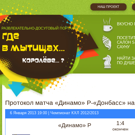
НАШ ПРОЕКТ
ВКУСНО 
РАЗВЛЕКАТЕЛЬНО-ДОСУГОВЫЙ ПОРТАЛ
ПОСЕТИ
САЛОН S
САУНУ
НАЙТИ З
ПО ДУШ
Протокол матча «Динамо» Р-«Донбасс» на
6 Января 2013 19:00 | Чемпионат КХЛ 2012/2013
1:4
«Динамо» Р
окончен