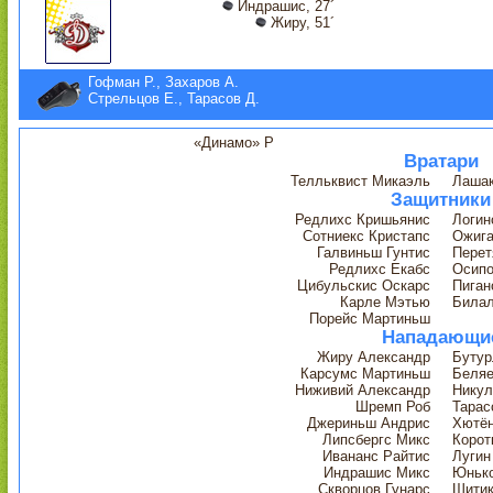
Индрашис, 27´
Жиру, 51´
Гофман Р., Захаров А.
Стрельцов Е., Тарасов Д.
«Динамо» Р
Вратари
Телльквист Микаэль
Лашак
Защитники
Редлихс Кришьянис
Логин
Сотниекс Кристапс
Ожига
Галвиньш Гунтис
Перет
Редлихс Екабс
Осипо
Цибульскис Оскарс
Пиган
Карле Мэтью
Била
Порейс Мартиньш
Нападающи
Жиру Александр
Бутур
Карсумс Мартиньш
Беляе
Ниживий Александр
Никул
Шремп Роб
Тарас
Джериньш Андрис
Хютён
Липсбергс Микс
Корот
Ивананс Райтис
Лугин
Индрашис Микс
Юнько
Скворцов Гунарс
Шитик