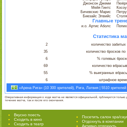
Джонсон Джеми
Пюёр
Мейя Гинтс
Косоу
Бичевскис Марис
Петру
Биезайс Элвийс
Столя
Главные трен
и.о. Артис Аболс
Попих
Статистика ма
2
количество забитых
35
количество бросков по
6
% голевых броск
69
количество вбрасы
55
% выигранных вбрас
6
штрафное врем
«Арена Рига» (10 300 зрителей), Рига, Латвия | 5510 зрителей
Оперативная информация о ходе матча не является официальной, публикуется только д
течение матча, так и после его окончания.
Вкусно поесть
Посетить салон spa/сау
Сходить в кино
Отдохнуть в компании
Cходить в театр
Активно отдохнуть