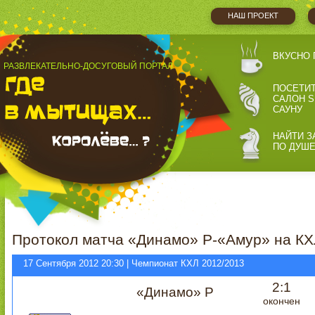
НАШ ПРОЕКТ
ВКУСНО 
РАЗВЛЕКАТЕЛЬНО-ДОСУГОВЫЙ ПОРТАЛ
ПОСЕТИ
САЛОН S
САУНУ
НАЙТИ З
ПО ДУШ
Протокол матча «Динамо» Р-«Амур» на КХ
17 Сентября 2012 20:30 | Чемпионат КХЛ 2012/2013
2:1
«Динамо» Р
окончен