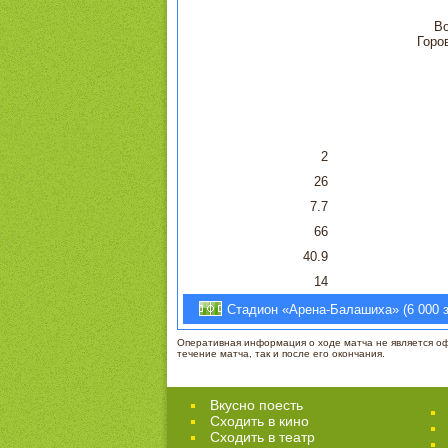
Во
Горо
2
26
7.7
66
40.9
14
Стадион «Арена-Балашиха» (6 000 зр
Оперативная информация о ходе матча не является офи
течение матча, так и после его окончания.
Вкусно поесть
Сходить в кино
Cходить в театр