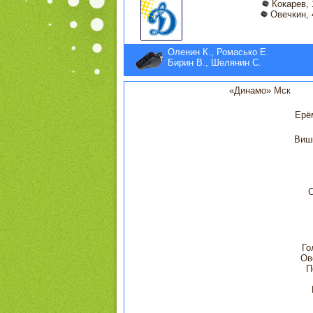
Кокарев, 
Овечкин, 
Оленин К., Ромасько Е.
Бирин В., Шелянин С.
«Динамо» Мск
Ерё
Виш
Го
Ов
П