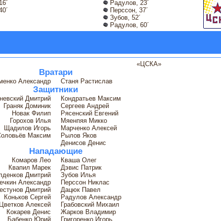
16´
Радулов, 23´
40´
Перссон, 37´
Зубов, 52´
Радулов, 60´
«ЦСКА»
Вратари
менко Александр
Станя Растислав
Защитники
невский Дмитрий
Кондратьев Максим
Граняк Доминик
Сергеев Андрей
Новак Филип
Рясенский Евгений
Горохов Илья
Мяенпяя Микко
Щадилов Игорь
Марченко Алексей
Соловьёв Максим
Рылов Яков
Денисов Денис
Нападающие
Комаров Лео
Кваша Олег
Квапил Марек
Дэвис Патрик
лденков Дмитрий
Зубов Илья
ечкин Александр
Перссон Никлас
естунов Дмитрий
Дацюк Павел
Коньков Сергей
Радулов Александр
Цветков Алексей
Грабовский Михаил
Кокарев Денис
Жарков Владимир
Бабенко Юрий
Григоренко Игорь