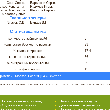
Соин Сергей
Барбашев Сергей
лков Константин
Радулов Игорь
виков Константин
Широков Сергей
Мосалёв Денис
Главные тренеры
Знарок О.В.
Буцаев В.Г.
Статистика матча
количество забитых шайб
3
количество бросков по воротам
23
% голевых бросков
17.4
количество вбрасываний
66
% выигранных вбрасываний
59.1
штрафное время
12
ителей), Москва, Россия | 5432 зрителя
циальной, публикуется только для удобства посетителей сайта и может корректироваться 
Посетить салон spa/сауну
Найти занятие по душе
Отдохнуть в компании
Детские центры развития
Активно отдохнуть
Прочее полезное и интересно