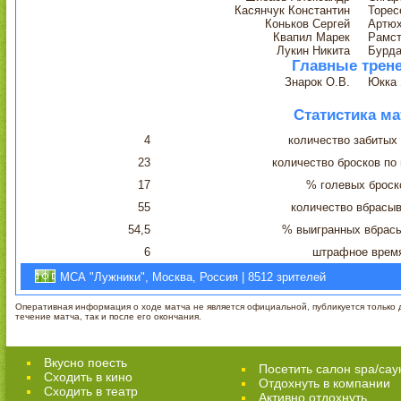
Касянчук Константин
Торес
Коньков Сергей
Артюх
Квапил Марек
Рамст
Лукин Никита
Бурда
Главные трен
Знарок О.В.
Юкка 
Статистика ма
4
количество забитых
23
количество бросков по
17
% голевых броск
55
количество вбрасы
54,5
% выигранных вбрас
6
штрафное врем
МСА "Лужники", Москва, Россия | 8512 зрителей
Оперативная информация о ходе матча не является официальной, публикуется только д
течение матча, так и после его окончания.
Вкусно поесть
Посетить салон spa/сау
Сходить в кино
Отдохнуть в компании
Cходить в театр
Активно отдохнуть