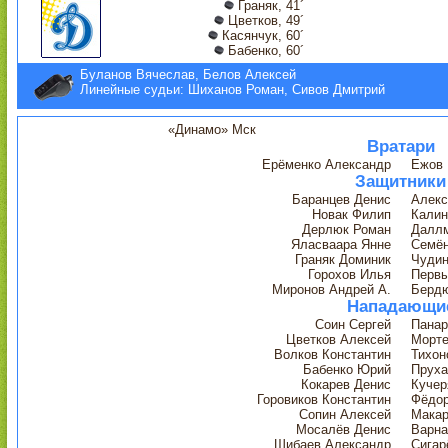
Граняк, 41´
Цветков, 49´
Касянчук, 60´
Бабенко, 60´
Буланов Вячеслав, Белов Алексей
Линейные судьи: Шиханов Роман, Сивов Дмитрий
«Динамо» Мск
Вратари
Ерёменко Александр
Ежов
Защитники
Баранцев Денис
Алекс
Новак Филип
Калин
Дерлюк Роман
Даллм
Яласваара Янне
Семён
Граняк Доминик
Чудин
Горохов Илья
Перв
Миронов Андрей А.
Бердю
Нападающи
Соин Сергей
Панар
Цветков Алексей
Морте
Волков Константин
Тихон
Бабенко Юрий
Пруха
Кокарев Денис
Кучер
Горовиков Константин
Фёдор
Сопин Алексей
Макар
Мосалёв Денис
Варна
Шибаев Александр
Сигар