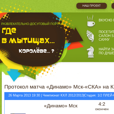
НАШ ПРОЕКТ
ВКУСНО 
РАЗВЛЕКАТЕЛЬНО-ДОСУГОВЫЙ ПОРТАЛ
ПОСЕТИ
САЛОН S
САУНУ
НАЙТИ З
ПО ДУШ
Протокол матча «Динамо» Мск-«СКА» на К
26 Марта 2013 19:30 | Чемпионат КХЛ 2012/2013|Стадия: 1/2 ПЛЕ
4:2
«Динамо» Мск
окончен