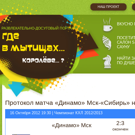
НАШ ПРОЕКТ
ВКУСНО 
РАЗВЛЕКАТЕЛЬНО-ДОСУГОВЫЙ ПОРТАЛ
ПОСЕТИ
САЛОН S
САУНУ
НАЙТИ З
ПО ДУШ
Протокол матча «Динамо» Мск-«Сибирь» н
16 Октября 2012 19:30 | Чемпионат КХЛ 2012/2013
2:3
«Динамо» Мск
окончен