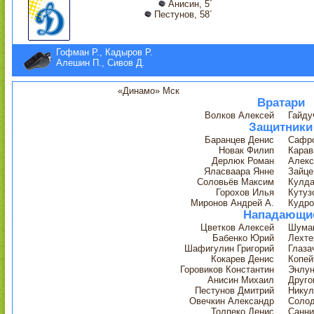
Анисин, 5´
Пестунов, 58´
Гофман Р., Кадыров Р.
Алешин П., Сивов Д.
«Динамо» Мск
Вратари
Волков Алексей
Гайду
Защитники
Баранцев Денис
Сафро
Новак Филип
Карав
Дерлюк Роман
Алекс
Яласваара Янне
Зайце
Соловьёв Максим
Кулда
Горохов Илья
Кутуз
Миронов Андрей А.
Кудро
Нападающи
Цветков Алексей
Шумак
Бабенко Юрий
Лехте
Шафигулин Григорий
Глаза
Кокарев Денис
Копей
Горовиков Константин
Энлун
Анисин Михаил
Друго
Пестунов Дмитрий
Никул
Овечкин Александр
Солод
Толпеко Денис
Санни