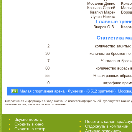
Мосалёв Денис
Криво
Коньков Сергей
Малы
Квапил Марек
Воро
Лукин Никита
Главные трен
Знарок О.В.
Кварт
Статистика ма
2
количество забитых
30
количество бросков по
7
% голевых броск
60
количество вбрасы
55
% выигранных вбрас
0
штрафное врем
Малая спортивная арена «Лужники» (8 512 зрителей), Москва,
Оперативная информация о ходе матча не является официальной, публикуется только д
течение матча, так и после его окончания.
Вкусно поесть
Посетить салон spa/сау
Сходить в кино
Отдохнуть в компании
Cходить в театр
Активно отдохнуть