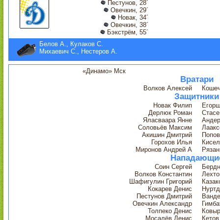
Пестунов, 28´
Овечкин, 29´
Новак, 34´
Овечкин, 38´
Бэкстрём, 55´
Белов А., Кулаков С.
Михаевич С., Нестеров А.
«Динамо» Мск
Вратари
Волков Алексей
Кошеч
Защитники
Новак Филип
Егорш
Дерлюк Роман
Стасе
Яласваара Янне
Андер
Соловьёв Максим
Лаакс
Акишин Дмитрий
Попов
Горохов Илья
Кисел
Миронов Андрей А
Рязан
Нападающи
Соин Сергей
Бердн
Волков Константин
Лехто
Шафигулин Григорий
Казак
Кокарев Денис
Нуртд
Пестунов Дмитрий
Ванде
Овечкин Александр
Гимба
Толпеко Денис
Ковыр
Мосалёв Денис
Кетов