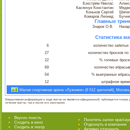
Бэкстрём Никлас
Алекс
Касянчук Константин
Медве
Коньков Сергей
Шипа
Комаров Леонид
Бучне
Главные трен
Знарок О.В.
Назар
Статистика ма
6
количество забитых
27
количество бросков по
22
% голевых броск
69
количество вбрасы
54
% выигранных вбрас
12
штрафное врем
Малая спортивная арена «Лужники» (8 512 зрителей), Москва,
Оперативная информация о ходе матча не является официальной, публикуется только д
течение матча, так и после его окончания.
Вкусно поесть
Посетить салон spa/сау
Сходить в кино
Отдохнуть в компании
Cходить в театр
Активно отдохнуть