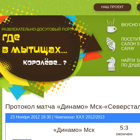
НАШ ПРОЕКТ
ВКУСНО 
РАЗВЛЕКАТЕЛЬНО-ДОСУГОВЫЙ ПОРТАЛ
ПОСЕТИ
САЛОН S
САУНУ
НАЙТИ З
ПО ДУШ
Протокол матча «Динамо» Мск-«Северстал
23 Ноября 2012 19:30 | Чемпионат КХЛ 2012/2013
5:3
«Динамо» Мск
окончен