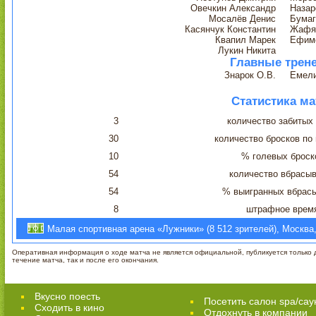
Овечкин Александр
Назар
Мосалёв Денис
Бумаг
Касянчук Константин
Жафя
Квапил Марек
Ефим
Лукин Никита
Главные трен
Знарок О.В.
Емели
Статистика ма
3
количество забитых
30
количество бросков по
10
% голевых броск
54
количество вбрасы
54
% выигранных вбрас
8
штрафное врем
Малая спортивная арена «Лужники» (8 512 зрителей), Москва,
Оперативная информация о ходе матча не является официальной, публикуется только д
течение матча, так и после его окончания.
Вкусно поесть
Посетить салон spa/сау
Сходить в кино
Отдохнуть в компании