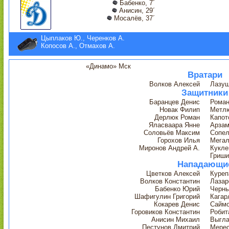
Бабенко, 7´
Анисин, 29´
Мосалёв, 37´
Цыплаков Ю., Черенков А.
Копосов А., Отмахов А.
«Динамо» Мск
Вратари
Волков Алексей
Лазуш
Защитники
Баранцев Денис
Роман
Новак Филип
Метл
Дерлюк Роман
Капот
Яласваара Янне
Арзам
Соловьёв Максим
Сопел
Горохов Илья
Мегал
Миронов Андрей А.
Кукле
Гриши
Нападающи
Цветков Алексей
Куреп
Волков Константин
Лазар
Бабенко Юрий
Черны
Шафигулин Григорий
Кагар
Кокарев Денис
Саймо
Горовиков Константин
Робит
Анисин Михаил
Выгла
Пестунов Дмитрий
Мерес