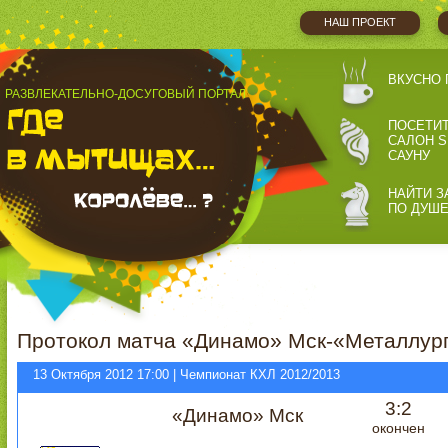
НАШ ПРОЕКТ
ВКУСНО 
РАЗВЛЕКАТЕЛЬНО-ДОСУГОВЫЙ ПОРТАЛ
ПОСЕТИ
САЛОН S
САУНУ
НАЙТИ З
ПО ДУШ
Протокол матча «Динамо» Мск-«Металлург
13 Октября 2012 17:00 | Чемпионат КХЛ 2012/2013
3:2
«Динамо» Мск
окончен