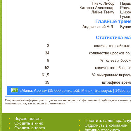
Пивко Либор
Парши
Китаров Александр
Радул
Лайне Теему
Широк
Гусев
Главные трен
Андриевский А.Л.
Буцае
Статистика ма
3
количество забитых
34
количество бросков по
9
% голевых броск
52
количество вбрасы
61,5
% выигранных вбрас
35
штрафное врем
«Минск-Арена» (15 000 зрителей), Минск, Белорусь | 14956 з
Оперативная информация о ходе матча не является официальной, публикуется только д
течение матча, так и после его окончания.
Вкусно поесть
Посетить салон spa/сау
Сходить в кино
Отдохнуть в компании
Cходить в театр
Активно отдохнуть