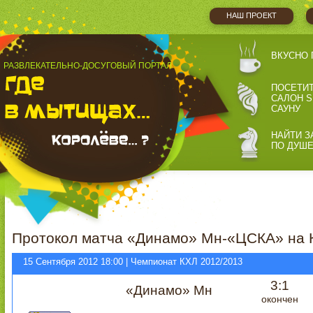
НАШ ПРОЕКТ
ВКУСНО 
РАЗВЛЕКАТЕЛЬНО-ДОСУГОВЫЙ ПОРТАЛ
ПОСЕТИ
САЛОН S
САУНУ
НАЙТИ З
ПО ДУШ
Протокол матча «Динамо» Мн-«ЦСКА» на 
15 Сентября 2012 18:00 | Чемпионат КХЛ 2012/2013
3:1
«Динамо» Мн
окончен