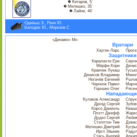
Китаров, 5´
Мелешко, 35´
Лайне, 46´
Одиньш Э., Ренн Ю.
Балодис Ю., Морозов С.
«Динамо» Мн
Вратари
Хауген Ларс
Проск
Защитники
Каралахти Ере
Серге
Мёрфи Кори
Денис
Краичек Лукаш
Гуськ
Денисов Владимир
Мяенп
Ногачёв Евгений
Рылов
Черноок Павел
Марче
Горошко Олег
Рясен
Нападающи
Кулаков Александр
Спрук
Дрозд Сергей
Зубов
Корсо Даниэль
Кваша
Плэтт Джефф
Жарк
Дудко Сергей
Люби
Стэплтон Тим
Дэвис
Мелешко Дмитрий
Кугры
Иргл Збынек
Радул
Стась Андрей
Архип