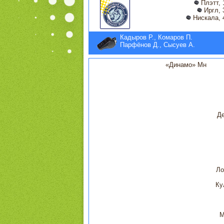
Плэтт, 
Иргл, 
Нискала, 
Кадыров Р., Комаров П.
Парфёнов Д., Сысуев А.
«Динамо» Мн
Д
Ло
Ку
М