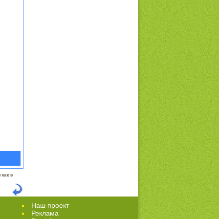
как в
Наш проект
Реклама