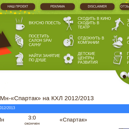
НАШ ПРОЕКТ
РЕКЛАМА
DISCLAIMER
ОТЗЫ
СХОДИТЬ В КИНО
ВКУСНО ПОЕСТЬ
СХОДИТЬ В
ТЕАТР
ПОСЕТИТЬ
ОТДОХНУТЬ В
САЛОН SPA/
КОМПАНИИ
САУНУ
ДЕТСКИЕ
НАЙТИ ЗАНЯТИЕ
ЦЕНТРЫ
ПО ДУШЕ
РАЗВИТИЯ
Мн-«Спартак» на КХЛ 2012/2013
012/2013
3:0
Мн
«Спартак»
окончен