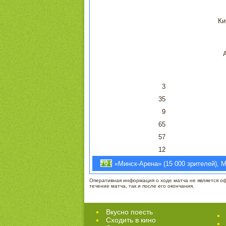
Ки
3
35
9
65
57
12
«Минск-Арена» (15 000 зрителей), М
Оперативная информация о ходе матча не является офи
течение матча, так и после его окончания.
Вкусно поесть
Сходить в кино