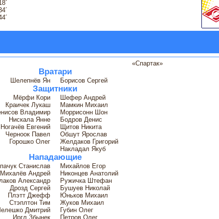
18´
34´
44´
«Спартак»
Вратари
Шелепнёв Ян
Борисов Сергей
Защитники
Мёрфи Кори
Шефер Андрей
Краичек Лукаш
Мамкин Михаил
енисов Владимир
Моррисонн Шон
Нискала Янне
Бодров Денис
Ногачёв Евгений
Щитов Никита
Черноок Павел
Обшут Ярослав
Горошко Олег
Желдаков Григорий
Накладал Якуб
Нападающие
пачук Станислав
Михайлов Егор
Михалёв Андрей
Никонцев Анатолий
лаков Александр
Ружичка Штефан
Дрозд Сергей
Бушуев Николай
Плэтт Джефф
Юньков Михаил
Стэплтон Тим
Жуков Михаил
елешко Дмитрий
Губин Олег
Иргл Збынек
Петров Олег