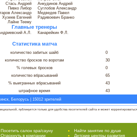
Стась Андрей
Анкудинов Андрей
Пивко Либор
Суглобов Александр
таров Александр
Медведев Павел
Хузеев Евгений
Радивоевич Бранко
Лайне Теему
Главные тренеры
Андриевский А.Л.
Канарейкин Ф.Л.
Статистика матча
количество забитых шайб
0
количество бросков по воротам
30
% голевых бросков
0
количество вбрасываний
65
% выигранных вбрасываний
43
штрафное время
43
инск, Белорусь | 15012 зрителей
циальной, публикуется только для удобства посетителей сайта и может корректироваться 
Посетить салон spa/сауну
Найти занятие по душе
Отдохнуть в компании
Детские центры развития