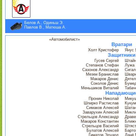
Белов А., Одиньш Э.
Павлов В., Матюша А.
«Автомобилист»
Вратари
Холт Кристофер
Янус 
Защитники
Гусев Сергей
Штайн
Степанов Стефан
Лужа 
Сазонов Александр
Сигал
Мезеи Бранислав
Шварн
Макаров Денис
Дятел
Соколов Денис
Буме
Меньшиков Виталий
Табач
Нападающи
Пронин Николай
Мику
Шпирко Растислав
Кукум
Симаков Алексей
Шата
Заварухин Алексей
Микл
Стрельцов Александр
Драве
Макаров Константин
Ближн
Стрельцов Василий
Штяст
Булатов Алексей
Барто
Гиматов Эдуард
Данё 