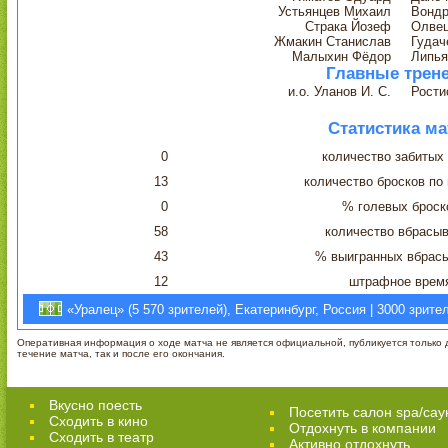
Устьянцев Михаил
Вондр
Страка Йозеф
Олвец
Жмакин Станислав
Гудач
Малыхин Фёдор
Липья
Главные трен
и.о. Уланов И. С.
Рости
Статистика ма
0
количество забитых
13
количество бросков по
0
% голевых броск
58
количество вбрасы
43
% выигранных вбрас
12
штрафное врем
«Уралец» (5 570 зрителей), Екатеринбург, Россия | 3000 зрите
Оперативная информация о ходе матча не является официальной, публикуется только д
течение матча, так и после его окончания.
Вкусно поесть
Посетить салон spa/сау
Сходить в кино
Отдохнуть в компании
Cходить в театр
Активно отдохнуть