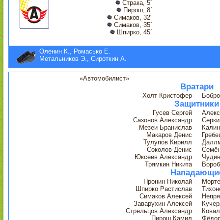
Страка, 5´
Пирош, 8´
Симаков, 32´
Симаков, 35´
Шпирко, 45´
Оленин К., Ромасько Е.
Метальников Э., Сироткин А.
«Автомобилист»
Вратари
Холт Кристофер
Бобро
Защитники
Гусев Сергей
Алекс
Сазонов Александр
Серки
Мезеи Бранислав
Калин
Макаров Денис
Гребе
Тулупов Кирилл
Даллм
Соколов Денис
Семён
Юксеев Александр
Чудин
Трямкин Никита
Вороб
Нападающи
Пронин Николай
Морте
Шпирко Растислав
Тихон
Симаков Алексей
Непря
Заварухин Алексей
Кучер
Стрельцов Александр
Ковал
Пирош Камил
Фёдор