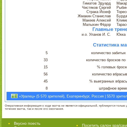
Гиматов Эдуард
Макар
Чистяков Сергей
Рыби
Страка Йозеф
Торес
Жмакин Станислав
Бурда
Макеев Алексей
Климе
Малыхин Фёдор
Тарас
Главные трен
и.о. Уланов И. С.
Юкка 
Статистика ма
5
количество забитых
33
количество бросков по
15
% голевых броск
56
количество вбрасы
45
% выигранных вбрас
8
штрафное врем
«Уралец» (5 570 зрителей), Екатеринбург, Россия | 5570 зрите
Оперативная информация о ходе матча не является официальной, публикуется только д
течение матча, так и после его окончания.
Вкусно поесть
Посетить салон spa/сау