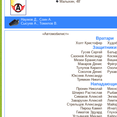
Малыхин, 48´
Наумов Д., Соин А.
Сысуев А., Томилов В.
«Автомобилист»
Вратари
Холт Кристофер
Худоб
Защитники
Гусев Сергей
Баты
Сазонов Александр
Косма
Мезеи Бранислав
Вишне
Макаров Денис
Фрёгр
Тулупов Кирилл
Озоли
Соколов Денис
Рукав
Юксеев Александр
Трямкин Никита
Нападающи
Пронин Николай
Михно
Шпирко Растислав
Рыбак
Симаков Алексей
Энгкв
Заварухин Алексей
Лемтю
Стрельцов Александр
Майо
Пирош Камил
Игнат
Гиматов Эдуард
Глухо
Устьянцев Михаил
Каблу