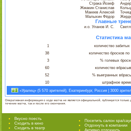
Страка Йозеф
Анде
Жмакин Станислав
Кольц
Макеев Алексей
Точиц
Малыхин Фёдор
Жерде
Главные трен
и.о. Уланов И. С.
Светл
Статистика ма
1
количество забитых
38
количество бросков по
3
% голевых броск
60
количество вбрасы
52
% выигранных вбрас
10
штрафное врем
«Уралец» (5 570 зрителей), Екатеринбург, Россия | 3000 зрите
Оперативная информация о ходе матча не является официальной, публикуется только д
течение матча, так и после его окончания.
Вкусно поесть
Посетить салон spa/сау
Сходить в кино
Отдохнуть в компании
Cходить в театр
Активно отдохнуть