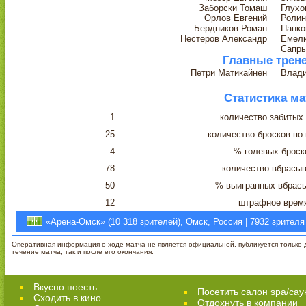
Заборски Томаш
Глухо
Орлов Евгений
Ролин
Бердников Роман
Панко
Нестеров Александр
Емели
Сапры
Главные трен
Петри Матикайнен
Влад
Статистика ма
1
количество забитых
25
количество бросков по
4
% голевых броск
78
количество вбрасы
50
% выигранных вбрас
12
штрафное врем
«Арена-Омск» (10 318 зрителей), Омск, Россия | 7932 зрителя
Оперативная информация о ходе матча не является официальной, публикуется только д
течение матча, так и после его окончания.
Вкусно поесть
Посетить салон spa/сау
Сходить в кино
Отдохнуть в компании