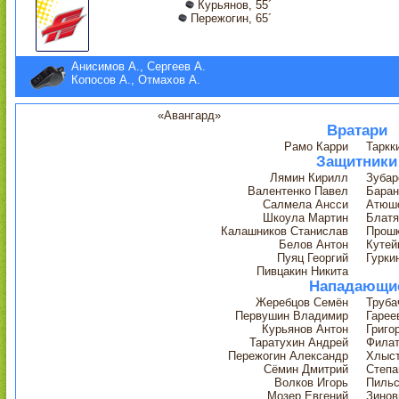
Курьянов, 55´
Пережогин, 65´
Анисимов А., Сергеев А.
Копосов А., Отмахов А.
«Авангард»
Вратари
Рамо Карри
Таркк
Защитники
Лямин Кирилл
Зубар
Валентенко Павел
Баран
Салмела Ансси
Атюш
Шкоула Мартин
Блатя
Калашников Станислав
Прошк
Белов Антон
Кутей
Пуяц Георгий
Гурки
Пивцакин Никита
Нападающи
Жеребцов Семён
Труба
Первушин Владимир
Гарее
Курьянов Антон
Григо
Таратухин Андрей
Филат
Пережогин Александр
Хлыст
Сёмин Дмитрий
Степа
Волков Игорь
Пильс
Мозер Евгений
Зинов