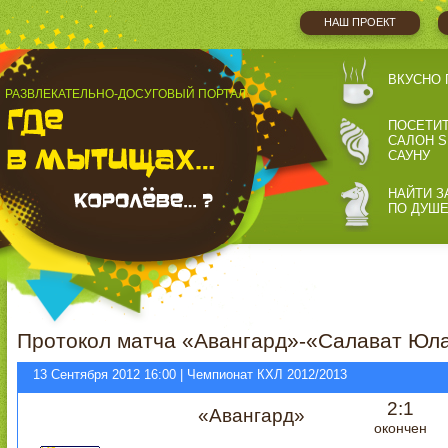
НАШ ПРОЕКТ
ВКУСНО 
РАЗВЛЕКАТЕЛЬНО-ДОСУГОВЫЙ ПОРТАЛ
ПОСЕТИ
САЛОН S
САУНУ
НАЙТИ З
ПО ДУШ
Протокол матча «Авангард»-«Салават Юла
13 Сентября 2012 16:00 | Чемпионат КХЛ 2012/2013
2:1
«Авангард»
окончен