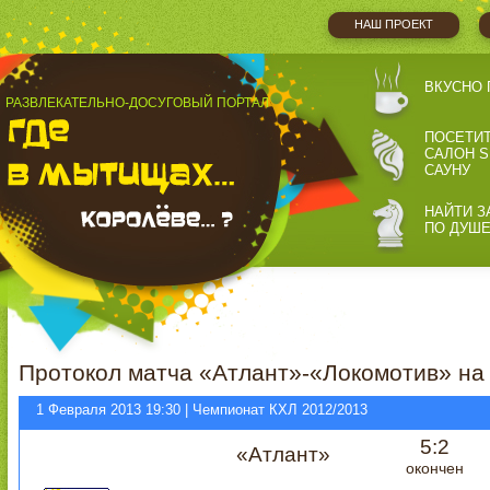
НАШ ПРОЕКТ
ВКУСНО 
РАЗВЛЕКАТЕЛЬНО-ДОСУГОВЫЙ ПОРТАЛ
ПОСЕТИ
САЛОН S
САУНУ
НАЙТИ З
ПО ДУШ
Протокол матча «Атлант»-«Локомотив» на
1 Февраля 2013 19:30 | Чемпионат КХЛ 2012/2013
5:2
«Атлант»
окончен