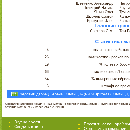
Шевченко Александр
Петро
Точицкий Никита
Кручи
Яшин Олег
Трунё
Шмелёв Сергей
Калю
Крикунов Илья
Карта
Главные трен
Светлов С.А.
Том Р
Статистика ма
5
количество забитых
26
количество бросков по
19
% голевых броск
68
количество вбрасы
54
% выигранных вбрас
6
штрафное врем
Ледовый дворец «Арена «Мытищи» (6 434 зрителя), Мытищи, Р
Оперативная информация о ходе матча не является официальной, публикуется только д
течение матча, так и после его окончания.
Вкусно поесть
Посетить салон spa/сау
Сходить в кино
Отдохнуть в компании