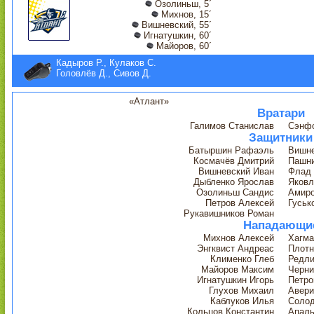
Озолиньш, 5´
Михнов, 15´
Вишневский, 55´
Игнатушкин, 60´
Майоров, 60´
Кадыров Р., Кулаков С.
Головлёв Д., Сивов Д.
«Атлант»
Вратари
Галимов Станислав
Сэнфо
Защитники
Батыршин Рафаэль
Вишне
Космачёв Дмитрий
Пашн
Вишневский Иван
Флад
Дыбленко Ярослав
Яковл
Озолиньш Сандис
Амиро
Петров Алексей
Гуськ
Рукавишников Роман
Нападающи
Михнов Алексей
Хагма
Энгквист Андреас
Плотн
Клименко Глеб
Редли
Майоров Максим
Черни
Игнатушкин Игорь
Петро
Глухов Михаил
Авери
Каблуков Илья
Солод
Кольцов Константин
Апаль