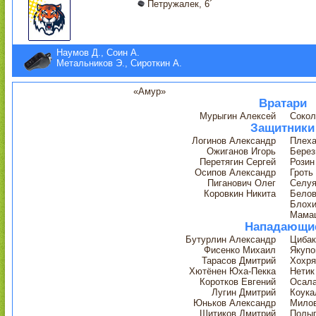
Петружалек, 6´
Наумов Д., Соин А.
Метальников Э., Сироткин А.
«Амур»
Вратари
Мурыгин Алексей
Сокол
Защитники
Логинов Александр
Плеха
Ожиганов Игорь
Берез
Перетягин Сергей
Розин
Осипов Александр
Гроть
Пиганович Олег
Селуя
Коровкин Никита
Белов
Блохи
Мама
Нападающи
Бутурлин Александр
Цибак
Фисенко Михаил
Якупо
Тарасов Дмитрий
Хохря
Хютёнен Юха-Пекка
Нетик
Коротков Евгений
Осала
Лугин Дмитрий
Коука
Юньков Александр
Милов
Шитиков Дмитрий
Полыг