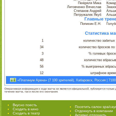
Пюёряля Мика
Комар
Литовченко Вячеслав
Зиазо
Степанов Андрей
Альше
Петружалек Якуб
Альше
Главные трен
Попихин Е.Н.
Голуб
Статистика ма
1
количество забитых
34
количество бросков по
3
% голевых броск
48
количество вбрасы
56
% выигранных вбрас
12
штрафное врем
«Платинум Арена» (7 100 зрителей), Хабаровск, Россия | 7100
Оперативная информация о ходе матча не является официальной, публикуется только д
течение матча, так и после его окончания.
Вкусно поесть
Посетить салон spa/сау
Сходить в кино
Отдохнуть в компании
Cходить в театр
Активно отдохнуть