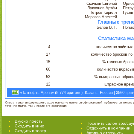
Скачков Евгений
Орлов
Лукоянов Артём
Петру
Петров Кирилл
Гусев
Морозов Алексей
Главные трен
Белов В. Г.
Попих
Статистика ма
4
количество забитых
27
количество бросков по
15
% голевых броск
60
количество вбрасы
53
% выигранных вбрас
12
штрафное врем
«Татнефть-Арена» (8 774 зрителя), Казань, Россия | 3560 зри
Оперативная информация о ходе матча не является официальной, публикуется только д
течение матча, так и после его окончания.
Вкусно поесть
Посетить салон spa/сау
Сходить в кино
Отдохнуть в компании
Cходить в театр
Активно отдохнуть