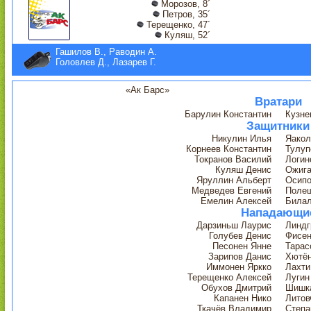
Морозов, 8´
Петров, 35´
Терещенко, 47´
Куляш, 52´
Гашилов В., Раводин А.
Головлев Д., Лазарев Г.
«Ак Барс»
Вратари
Барулин Константин
Кузне
Защитники
Никулин Илья
Яакол
Корнеев Константин
Тулуп
Токранов Василий
Логин
Куляш Денис
Ожига
Яруллин Альберт
Осипо
Медведев Евгений
Полещ
Емелин Алексей
Била
Нападающи
Дарзиньш Лаурис
Линдг
Голубев Денис
Фисен
Песонен Янне
Тарас
Зарипов Данис
Хютён
Иммонен Яркко
Лахти
Терещенко Алексей
Лугин
Обухов Дмитрий
Шишк
Капанен Нико
Литов
Ткачёв Владимир
Степа