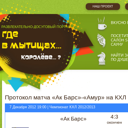
НАШ ПРОЕКТ
ВКУСНО 
РАЗВЛЕКАТЕЛЬНО-ДОСУГОВЫЙ ПОРТАЛ
ПОСЕТИ
САЛОН S
САУНУ
НАЙТИ З
ПО ДУШ
Протокол матча «Ак Барс»-«Амур» на КХЛ
7 Декабря 2012 19:00 | Чемпионат КХЛ 2012/2013
4:3
«Ак Барс»
окончен