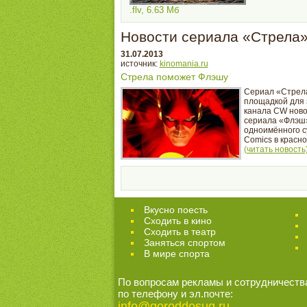
.flv, 6.63 Мб
Новости сериала «Стрела
31.07.2013
источник:
kinomania.ru
Стрела поможет Флэшу
Сериал «Стрел
площадкой для 
канала CW ново
сериала «Флэш»
одноимённого с
Comics в красном
(читать новость
Вкусно поесть
Сходить в кино
Cходить в театр
Заняться спортом
В мире спорта
По вопросам рекламы и сотрудничеств
по телефону и эл.почте:
info@goroddosug.ru