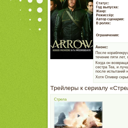
Статус:
Год выпуска:
Жанр:
Режиссёр:
Автор сценария:
В ролях:
Ограничения:
Анонс:
После кораблекру
течение пяти лет,
Когда он возвраща
сестра Теа, и луч
после испытаний н
Хотя Оливер скры
Трейлеры к сериалу «Стре
Стрела