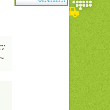
расписание и анонсы
им в
не.
ился