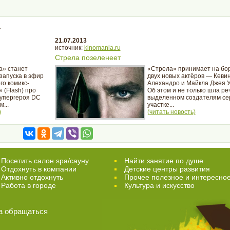
»
21.07.2013
источник:
kinomania.ru
Стрела позеленеет
а» станет
«Стрела» принимает на бо
запуска в эфир
двух новых актёров — Кеви
го комикс-
Алехандро и Майкла Джея У
 (Flash) про
Об этом и не только шла ре
упергероя DC
выделенном создателям се
...
участке...
)
(читать новость)
Посетить салон spa/сауну
Найти занятие по душе
Отдохнуть в компании
Детские центры развития
Активно отдохнуть
Прочее полезное и интересно
Работа в городе
Культура и искусство
а обращаться