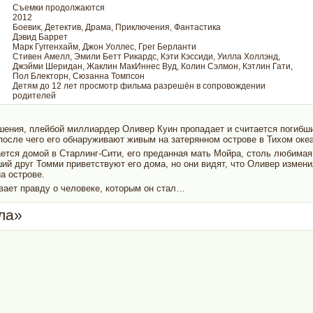
Съемки продолжаются
2012
Боевик, Детектив, Драма, Приключения, Фантастика
Дэвид Баррет
Марк Гуггенхайм, Джон Уоллес, Грег Берланти
Стивен Амелл, Эмили Бетт Рикардс, Кэти Кэссиди, Уилла Холлэнд,
Джэйми Шеридан, Жаклин МакИннес Вуд, Колин Сэлмон, Кэтлин Гати,
Пол Блекторн, Сюзанна Томпсон
Детям до 12 лет просмотр фильма разрешён в сопровождении
родителей
шения, плейбой миллиардер Оливер Куин пропадает и считается погибш
 после чего его обнаруживают живым на затерянном острове в Тихом океа
ется домой в Старлинг-Сити, его преданная мать Мойра, столь любимая
ший друг Томми приветствуют его дома, но они видят, что Оливер измен
а острове.
вает правду о человеке, которым он стал…
ла»