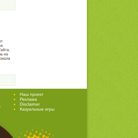
рт
на
айта.
чь на
риала
Наш проект
Реклама
Disclaimer
е
Казуальные игры