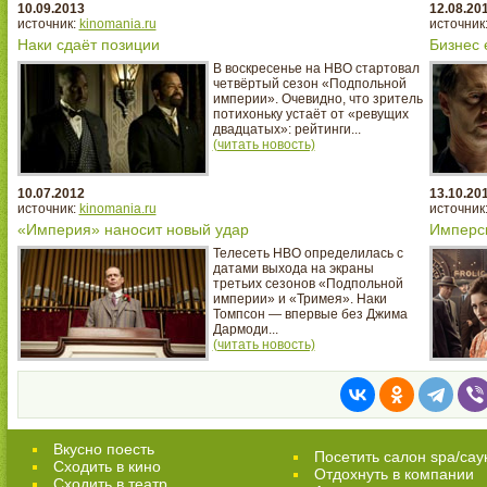
10.09.2013
12.08.20
источник:
kinomania.ru
источник
Наки сдаёт позиции
Бизнес 
В воскресенье на HBO стартовал
четвёртый сезон «Подпольной
империи». Очевидно, что зритель
потихоньку устаёт от «ревущих
двадцатых»: рейтинги...
(читать новость)
10.07.2012
13.10.20
источник:
kinomania.ru
источник
«Империя» наносит новый удар
Имперс
Телесеть HBO определилась с
датами выхода на экраны
третьих сезонов «Подпольной
империи» и «Тримея». Наки
Томпсон — впервые без Джима
Дармоди...
(читать новость)
Вкусно поесть
Посетить салон spa/сау
Сходить в кино
Отдохнуть в компании
Cходить в театр