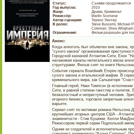
Статус:
Съемки продолжаются
Год выпуска:
2010
Жанр:
Драма, Криминал
Режиссёр:
Martin Scorsese
Автор сценария:
Теренс Уинтер
В ролях:
Steve Buscemi, Michael P
Coleman, Shea Whigham
Ограничения:
Фильм разрешён для пок
Анонс:
Когда алкоголь был объявлен вне закона, п
"сухого закона" организованная преступнос
Городской казначей Атлантик-Сити, Енох "Н
налаживая каналы нелегального ввоза алко
структурами. Фильм снят по книге Нельсона
События сериала Boardwalk Empire происходя
сухого закона и итальянской мафии. В сери
криминального мира, как Сальваторе "Счаст
Главный герой, Наки Томпсон (в исполнении
Сити, в равной степени гангстер и политик
безжалостный и неприступный человек. Зрит
игорного бизнеса, торговли запретным алко
варьете.
Сериал снят по мотивам романа Нельсона Д
крупнейших игорных центров США - Атланти
знаменитости - Стив Бушеми, Келли МакДон
Режиссером первой серии Подпольной импер
Одним из создателей и исполнительным про
сценарист знаменитого "Клана Сопрано". Пр