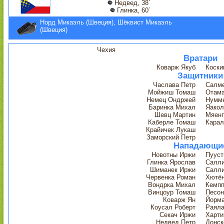
Недвед, 38´
Глинка, 60´
Норд Микаэль (Швеция), Шёквист Микаэль
(Швеция)
Чехия
Вратари
Коварж Якуб
Коски
Защитники
Часлава Петр
Салме
Мойжиш Томаш
Отама
Немец Ондржей
Нумме
Баринка Михал
Яакол
Шевц Мартин
Мяенп
Каберле Томаш
Карал
Крайичек Лукаш
Заморский Петр
Нападающи
Новотны Иржи
Пууст
Глинка Ярослав
Салли
Шиманек Иржи
Салли
Червенка Роман
Хютён
Вондрка Михал
Кемпп
Винцоур Томаш
Песон
Коварж Ян
Йорма
Коусал Роберт
Раяла
Секач Иржи
Харти
Недвед Петр
Донск