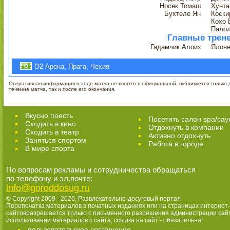
Носек Томаш
Хунта
Бухтеле Ян
Коски
Кохо 
Пало
Главные трен
Гадамчик Алоиз
Ялоне
О2 Арена, Прага, Чехия
Оперативная информация о ходе матча не является официальной, публикуется только д
течение матча, так и после его окончания.
Вкусно поесть
Посетить салон spa/сау
Сходить в кино
Отдохнуть в компании
Cходить в театр
Активно отдохнуть
Заняться спортом
Работа в городе
В мире спорта
По вопросам рекламы и сотрудничества обращаться
по телефону и эл.почте:
info@goroddosug.ru
© Copyright 2009 - 2026,
Развлекательно-досуговый портал
Перепечатка материалов в печатных изданиях или на страницах интернет-
сайтовразрешается только с письменного разрешения администрации сай
использовании материалов с сайта, ссылка на сайт - обязательна!
пользовательское соглашение