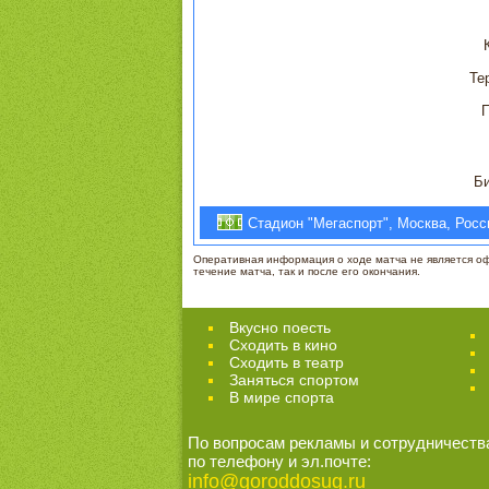
Те
П
Би
Стадион "Мегаспорт", Москва, Росс
Оперативная информация о ходе матча не является офи
течение матча, так и после его окончания.
Вкусно поесть
Сходить в кино
Cходить в театр
Заняться спортом
В мире спорта
По вопросам рекламы и сотрудничеств
по телефону и эл.почте:
info@goroddosug.ru