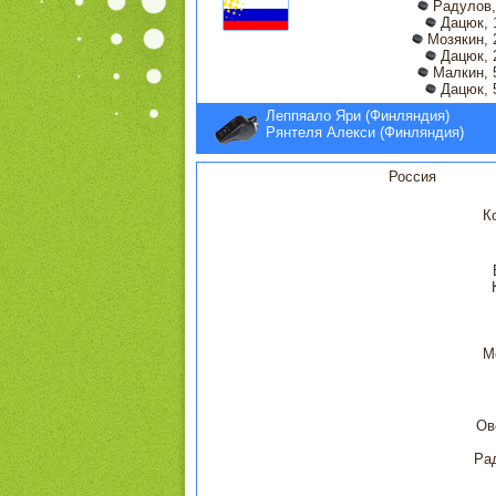
Радулов,
Дацюк, 
Мозякин, 
Дацюк, 
Малкин, 
Дацюк, 
Леппяало Яри (Финляндия)
Рянтеля Алекси (Финляндия)
Россия
К
М
Ов
Ра