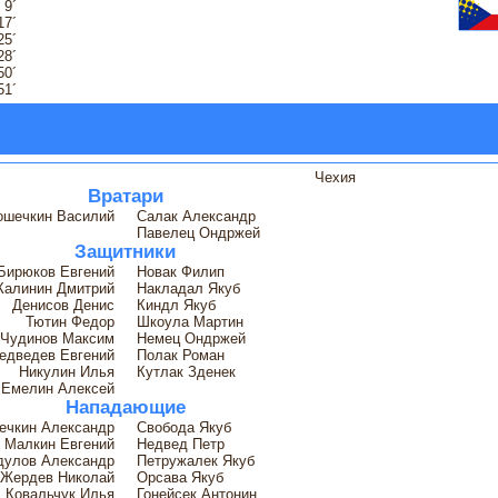
 9´
17´
25´
28´
50´
51´
Чехия
Вратари
ошечкин Василий
Салак Александр
Павелец Ондржей
Защитники
Бирюков Евгений
Новак Филип
Калинин Дмитрий
Накладал Якуб
Денисов Денис
Киндл Якуб
Тютин Федор
Шкоула Мартин
Чудинов Максим
Немец Ондржей
едведев Евгений
Полак Роман
Никулин Илья
Кутлак Зденек
Емелин Алексей
Нападающие
ечкин Александр
Свобода Якуб
Малкин Евгений
Недвед Петр
дулов Александр
Петружалек Якуб
Жердев Николай
Орсава Якуб
Ковальчук Илья
Гонейсек Антонин