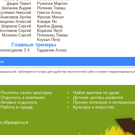
Дацюк Павел
Ружичка Мартин
Шипачев Вадим
Ролинек Томаш
Кулёмин Николай
Гемски Алеш
Анисимов Артём
Фролик Михал
рещенко Алексей
Коварж Ян
Широков Сергей
Крейчи Давид
лотников Сергей
Ворачек Якуб
Мозякин Сергей
Плеканец Томаш
Коукал Петр
Главные тренеры
лялетдинов З.Х.
Гадамчик Алоиз
ия
циальной, публикуется только для удобства посетителей сайта и может корректироваться 
Посетить салон spa/сауну
Найти занятие по душе
Отдохнуть в компании
Детские центры развития
Активно отдохнуть
Прочее полезное и интересно
Работа в городе
Культура и искусство
а обращаться