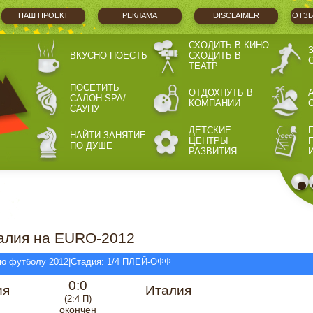
НАШ ПРОЕКТ
РЕКЛАМА
DISCLAIMER
ОТЗЫ
СХОДИТЬ В КИНО
ВКУСНО ПОЕСТЬ
СХОДИТЬ В
ТЕАТР
ПОСЕТИТЬ
ОТДОХНУТЬ В
САЛОН SPA/
КОМПАНИИ
САУНУ
ДЕТСКИЕ
НАЙТИ ЗАНЯТИЕ
ЦЕНТРЫ
ПО ДУШЕ
РАЗВИТИЯ
талия на EURO-2012
 по футболу 2012|Стадия: 1/4 ПЛЕЙ-ОФФ
0:0
ия
Италия
(2:4 П)
окончен