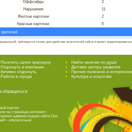
Оффсайды
2
Нарушения
11
Желтые карточки
2
Красные карточки
0
 зрителей
циальной, публикуется только для удобства посетителей сайта и может корректироваться 
Посетить салон spa/сауну
Найти занятие по душе
Отдохнуть в компании
Детские центры развития
Активно отдохнуть
Прочее полезное и интересно
Работа в городе
Культура и искусство
а обращаться
вый портал
или на страницах интернет-
решения администрации сайта.При
айт - обязательна!