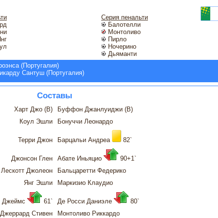
ьти
Серия пенальти
рд
Балотелли
ни
Монтоливо
нг
Пирло
ул
Ночерино
Дьяманти
оэнса (Португалия)
икарду Сантуш (Португалия)
Составы
Харт Джо (В)
Буффон Джанлуиджи (В)
Коул Эшли
Бонуччи Леонардо
Терри Джон
Барцальи Андреа
82`
Джонсон Глен
Абате Иньяцио
90+1`
Лескотт Джолеон
Бальцаретти Федерико
Янг Эшли
Маркизио Клаудио
р Джеймс
61`
Де Росси Даниэле
80`
Джеррард Стивен
Монтоливо Риккардо