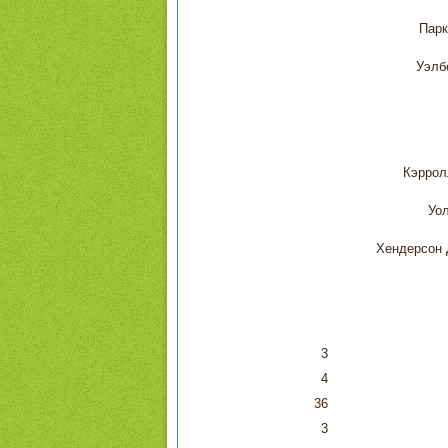
Парк
Уэлб
Кэрро
Уо
Хендерсон
3
4
36
3