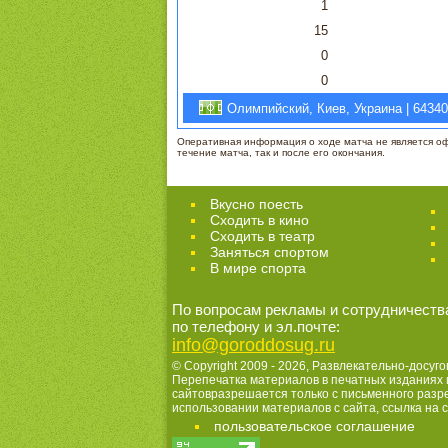
1
15
0
0
Олимпийский, Киев, Украина | 64340
Оперативная информация о ходе матча не является офи
течение матча, так и после его окончания.
Вкусно поесть
Сходить в кино
Cходить в театр
Заняться спортом
В мире спорта
По вопросам рекламы и сотрудничеств
по телефону и эл.почте:
info@goroddosug.ru
© Copyright 2009 - 2026,
Развлекательно-досуго
Перепечатка материалов в печатных изданиях 
сайтовразрешается только с письменного раз
использовании материалов с сайта, ссылка на с
пользовательское соглашение