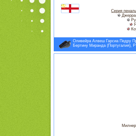
Серия пенал
Джерра
Ру
Я
Ко
Оливейра Алвеш Гарсиа Педру Пр
Бертину Миранда (Португалия), Р
Милне