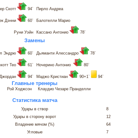
ер Скотт
94`
Пирло Андреа
ек Дэнни
60`
Балотелли Марио
Руни Уэйн
Кассано Антонио
78`
Замены
лл Эндрю
60`
Дьяманти Алессандро
78`
лкотт Тео
61`
Ночерино Антонио
80`
 Джордан
94`
Маджо Кристиан
90+1`
94`
Главные тренеры
Рой Ходжсон
Клаудио Чезаре Пранделли
Статистика матча
Удары в створ
8
Удары в сторону ворот
12
Владение мячом (%)
64
Угловые
7