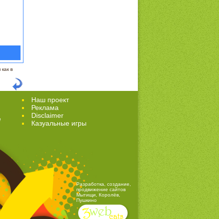
как в
Наш проект
Реклама
Disclaimer
е
Казуальные игры
Разработка, создание,
продвижение сайтов
Мытищи, Королёв,
Пушкино