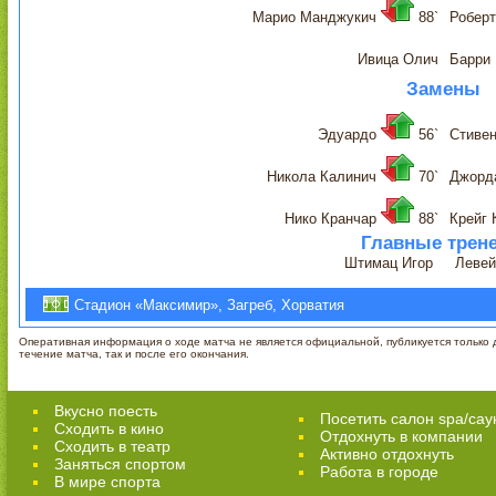
Марио Манджукич
88`
Роберт
Ивица Олич
Барри
Замены
Эдуардо
56`
Стиве
Никола Калинич
70`
Джорд
Нико Кранчар
88`
Крейг
Главные трен
Штимац Игор
Левей
Стадион «Максимир», Загреб, Хорватия
Оперативная информация о ходе матча не является официальной, публикуется только д
течение матча, так и после его окончания.
Вкусно поесть
Посетить салон spa/сау
Сходить в кино
Отдохнуть в компании
Cходить в театр
Активно отдохнуть
Заняться спортом
Работа в городе
В мире спорта