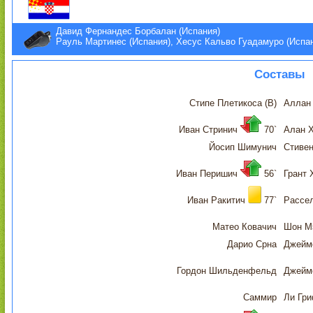
Давид Фернандес Борбалан (Испания)
Рауль Мартинес (Испания), Хесус Кальво Гуадамуро (Испа
Составы
Стипе Плетикоса (В)
Аллан 
Иван Стринич
70`
Алан Х
Йосип Шимунич
Стивен
Иван Перишич
56`
Грант 
Иван Ракитич
77`
Рассе
Матео Ковачич
Шон М
Дарио Срна
Джейм
Гордон Шильденфельд
Джейм
Саммир
Ли Гр