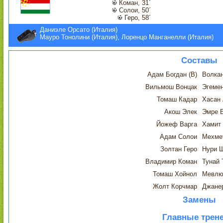
Коман, 31´
Солои, 50´
Геро, 58´
Даниэле Орсато (Италия)
Мауро Тонолини (Италия), Лоренцо Манганелли (Италия)
Составы
Адам Богдан (В)
Волкан
Вильмош Вонцак
Эгемен
Томаш Кадар
Хасан
Акош Элек
Эмре 
Йожеф Варга
Хамит
Адам Солои
Мехме
Золтан Геро
Нури 
Владимир Коман
Тунай 
Томаш Хойнол
Мевлю
Жолт Корчмар
Джане
Замены
Главные трен