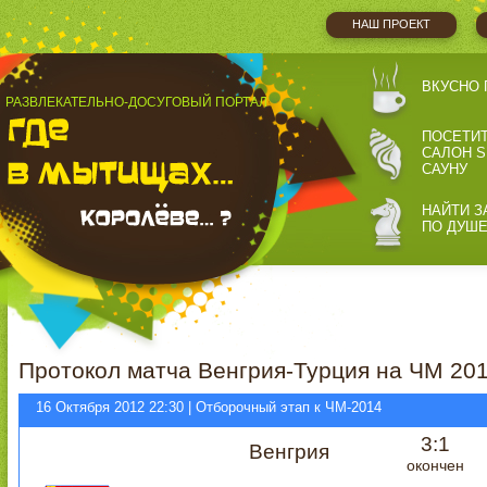
НАШ ПРОЕКТ
ВКУСНО 
РАЗВЛЕКАТЕЛЬНО-ДОСУГОВЫЙ ПОРТАЛ
ПОСЕТИ
САЛОН S
САУНУ
НАЙТИ З
ПО ДУШ
Протокол матча Венгрия-Турция на ЧМ 201
16 Октября 2012 22:30 | Отборочный этап к ЧМ-2014
3:1
Венгрия
окончен