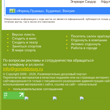
Эгервари Сандор
Абдул
«Ференц Пушкаш», Будапешт, Венгрия
Оперативная информация о ходе матча не является официальной, публикуется только д
течение матча, так и после его окончания.
Вкусно поесть
Посетить салон spa/сау
Сходить в кино
Отдохнуть в компании
Cходить в театр
Активно отдохнуть
Заняться спортом
Работа в городе
В мире спорта
По вопросам рекламы и сотрудничества обращаться
по телефону и эл.почте:
info@goroddosug.ru
© Copyright 2009 - 2026,
Развлекательно-досуговый портал
Перепечатка материалов в печатных изданиях или на страницах интернет-
сайтовразрешается только с письменного разрешения администрации сай
использовании материалов с сайта, ссылка на сайт - обязательна!
пользовательское соглашение