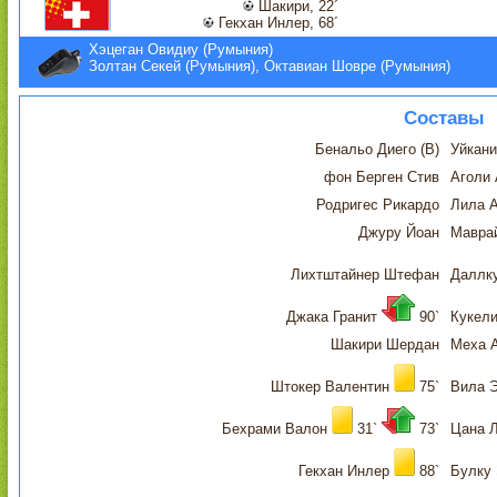
Шакири, 22´
Гекхан Инлер, 68´
Хэцеган Овидиу (Румыния)
Золтан Секей (Румыния), Октавиан Шовре (Румыния)
Составы
Бенальо Диего (В)
Уйкани
фон Берген Стив
Аголи 
Родригес Рикардо
Лила 
Джуру Йоан
Мавра
Лихтштайнер Штефан
Даллк
Джака Гранит
90`
Кукел
Шакири Шердан
Меха 
Штокер Валентин
75`
Вила 
Бехрами Валон
31`
73`
Цана 
Гекхан Инлер
88`
Булку