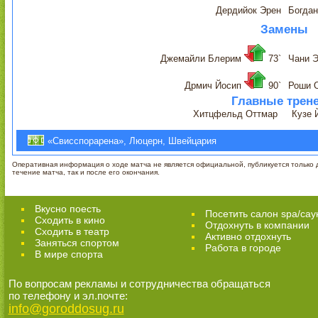
Дердийок Эрен
Богда
Замены
Джемайли Блерим
73`
Чани 
Дрмич Йосип
90`
Роши 
Главные трен
Хитцфельд Оттмар
Кузе 
«Свисспорарена», Люцерн, Швейцария
Оперативная информация о ходе матча не является официальной, публикуется только д
течение матча, так и после его окончания.
Вкусно поесть
Посетить салон spa/сау
Сходить в кино
Отдохнуть в компании
Cходить в театр
Активно отдохнуть
Заняться спортом
Работа в городе
В мире спорта
По вопросам рекламы и сотрудничества обращаться
по телефону и эл.почте:
info@goroddosug.ru