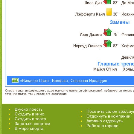
Шилс Дин
83`
Да Мо
Лэфферти Кайл
38`
Йоахи
Замены
Уорд Джеми
75`
Филип
Норвуд Оливер
83`
Хофма
Девил
Главные трен
Майкл О'Нил
Холь
«Виндсор Парк», Белфаст, Северная Ирландия
Оперативная информация о ходе матча не является официальной, публикуется только д
течение матча, так и после его окончания.
Вкусно поесть
Посетить салон spa/сау
Сходить в кино
Отдохнуть в компании
Cходить в театр
Активно отдохнуть
Заняться спортом
Работа в городе
В мире спорта