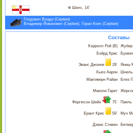
Шилс, 14´
Глодович Владо (Сербия)
Владимир Йованович (Сербия), Горан Коич (Сербия)
Составы
Кэрролл Рой (В)
Жубер 
Бэйрд Крис
Буквич
Эванс Джонни
29`
Яниш 
Хьюз Аарон
Шнель
Макгиверн Райан
Блез Г
Маколи Гарет
Жерсо
Фергюсон Шейн
75`
Паяль
Брант Крис
59`
Муч М
Дэвис Стивен
Бетме