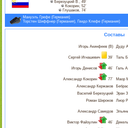
Березуцкий В., 49´
Кокорин, 52´
Глушаков, 74´
Мануэль Грефе (Германия)
Торстен Шиффнер (Германия), Гвидо Клефе (Германия)
Составы
Игорь Акинфеев (В)
Дуду А
Сергей Игнашевич
39`
Таль Б
Игорь Денисов
46`
Галь 
Александр Кокорин
77`
Маор 
Александр Кержаков
Бебрас
Василий Березуцкий
Эран З
Роман Широков
Лиор 
Александр Самедов
Эльян
Виктор Файзулин
46`
Декель