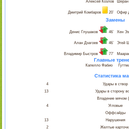
Алексей Козлов
Шеран
Дмитрий Комбаров
20`
Офир 
Замены
Денис Глушаков
46`
Хен Э
Алан Дзагоев
46`
Этей 
Владимир Быстров
77`
Маара
Главные трен
Капелло Фабио
Гуттм
Статистика ма
4
Удары в створ
13
Удары в сторону в
Владение мячом 
4
Угловые
Оффсайды
13
Нарушения
2
Желтые карточк