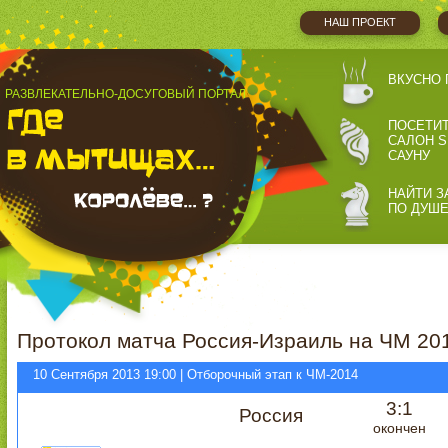
НАШ ПРОЕКТ
ВКУСНО 
РАЗВЛЕКАТЕЛЬНО-ДОСУГОВЫЙ ПОРТАЛ
ПОСЕТИ
САЛОН S
САУНУ
НАЙТИ З
ПО ДУШ
Протокол матча Россия-Израиль на ЧМ 201
10 Сентября 2013 19:00 | Отборочный этап к ЧМ-2014
3:1
Россия
окончен