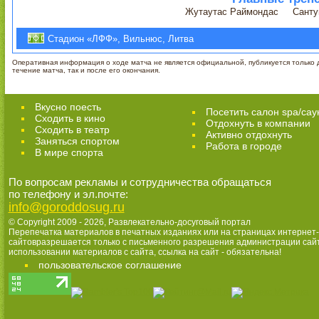
Жутаутас Раймондас
Санту
Стадион «ЛФФ», Вильнюс, Литва
Оперативная информация о ходе матча не является официальной, публикуется только д
течение матча, так и после его окончания.
Вкусно поесть
Посетить салон spa/сау
Сходить в кино
Отдохнуть в компании
Cходить в театр
Активно отдохнуть
Заняться спортом
Работа в городе
В мире спорта
По вопросам рекламы и сотрудничества обращаться
по телефону и эл.почте:
info@goroddosug.ru
© Copyright 2009 - 2026,
Развлекательно-досуговый портал
Перепечатка материалов в печатных изданиях или на страницах интернет-
сайтовразрешается только с письменного разрешения администрации сай
использовании материалов с сайта, ссылка на сайт - обязательна!
пользовательское соглашение