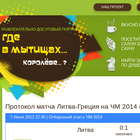
НАШ ПРОЕКТ
ВКУСНО 
РАЗВЛЕКАТЕЛЬНО-ДОСУГОВЫЙ ПОРТАЛ
ПОСЕТИ
САЛОН S
САУНУ
НАЙТИ З
ПО ДУШ
Протокол матча Литва-Греция на ЧМ 2014 
7 Июня 2013 22:45 | Отборочный этап к ЧМ-2014
0:1
Литва
окончен