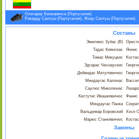
Олегариу Бенкеренса (Португалия)
Рикарду Сантуш (Португалия), Жоау Сантуш (Португалия)
Составы
Эмилиюс Зубас (В)
Орести
Тадас Киянскас
Яннис
Томас Микуцкис
Коста
Эдгарас Чеснаускис
Гиорго
Дейвидас Матулявичюс
Гиорго
Миндаугас Калонас
Васси
Саулюс Миколюнас
Лазар
Кестутис Ивашкявичюс
Фанис 
Миндаугас Панка
Сократ
Вальдемар Боровский
Хосе 
Марюс Станкявичюс
Костас
Замены
Главные трен