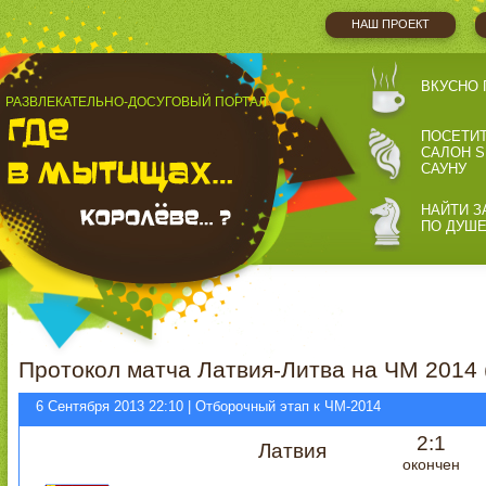
НАШ ПРОЕКТ
ВКУСНО 
РАЗВЛЕКАТЕЛЬНО-ДОСУГОВЫЙ ПОРТАЛ
ПОСЕТИ
САЛОН S
САУНУ
НАЙТИ З
ПО ДУШ
Протокол матча Латвия-Литва на ЧМ 2014 
6 Сентября 2013 22:10 | Отборочный этап к ЧМ-2014
2:1
Латвия
окончен