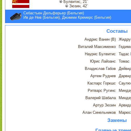
Булвитис, 21´
Зюзин, 42´
Себастьен Дельферьер (Бельгия)
Ив де Нев (Бельгия), Джимми Кремерс (Бельгия)
Составы
Андрис Ванин (В)
Жидрун
Виталий Максименко
Гедим
Наурис Булвитис
Тадас 
Юрис Лайзанс
Томас
Владислав Габов
Дейви
Артем Руднев
Дарви
Каспарс Горкшс
Саулю
Ритварс Ругинс
Минда
Валерий Шабала
Минда
Артур Зюзин
Арвид
Алан Синельников
Марюс 
Замены
Главные трен