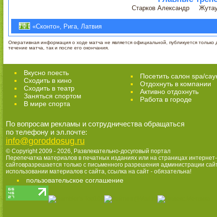
Старков Александр
Жутау
«Сконто», Рига, Латвия
Оперативная информация о ходе матча не является официальной, публикуется только д
течение матча, так и после его окончания.
Вкусно поесть
Посетить салон spa/сау
Сходить в кино
Отдохнуть в компании
Cходить в театр
Активно отдохнуть
Заняться спортом
Работа в городе
В мире спорта
По вопросам рекламы и сотрудничества обращаться
по телефону и эл.почте:
info@goroddosug.ru
© Copyright 2009 - 2026,
Развлекательно-досуговый портал
Перепечатка материалов в печатных изданиях или на страницах интернет-
сайтовразрешается только с письменного разрешения администрации сай
использовании материалов с сайта, ссылка на сайт - обязательна!
пользовательское соглашение