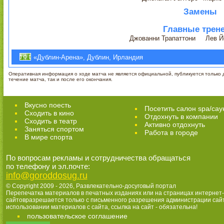
Замены
Главные трен
Джованни Трапаттони
Лев Й
«Дублин-Арена», Дублин, Ирландия
Оперативная информация о ходе матча не является официальной, публикуется только д
течение матча, так и после его окончания.
Вкусно поесть
Посетить салон spa/сау
Сходить в кино
Отдохнуть в компании
Cходить в театр
Активно отдохнуть
Заняться спортом
Работа в городе
В мире спорта
По вопросам рекламы и сотрудничества обращаться
по телефону и эл.почте:
info@goroddosug.ru
© Copyright 2009 - 2026,
Развлекательно-досуговый портал
Перепечатка материалов в печатных изданиях или на страницах интернет-
сайтовразрешается только с письменного разрешения администрации сай
использовании материалов с сайта, ссылка на сайт - обязательна!
пользовательское соглашение