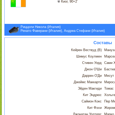
Киог, 90+2´
Риццоли Никола (Италия)
Ренато Фаверани (Италия), Андреа Стефани (Италия)
Составы
Кейрен Вествуд (В)
Мануэл
Шимус Коулмен
Марсе
Стивен Уорд
Сами 
Джон О'Ши
Басти
Даррен О'Ди
Месут
Джеймс Маккарти
Мирос
Эйден Макгиди
Томас
Кит Эндрюс
Хольг
Саймон Кокс
Пер М
Кит Фэхи
Жером
Джонатан Уолтерс
Марко