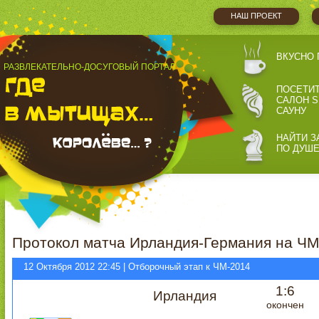
НАШ ПРОЕКТ
ВКУСНО 
РАЗВЛЕКАТЕЛЬНО-ДОСУГОВЫЙ ПОРТАЛ
ПОСЕТИ
САЛОН S
САУНУ
НАЙТИ З
ПО ДУШ
Протокол матча Ирландия-Германия на ЧМ
12 Октября 2012 22:45 | Отборочный этап к ЧМ-2014
1:6
Ирландия
окончен