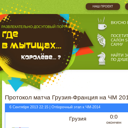
НАШ ПРОЕКТ
ВКУСНО 
РАЗВЛЕКАТЕЛЬНО-ДОСУГОВЫЙ ПОРТАЛ
ПОСЕТИ
САЛОН S
САУНУ
НАЙТИ З
ПО ДУШ
Протокол матча Грузия-Франция на ЧМ 201
6 Сентября 2013 22:15 | Отборочный этап к ЧМ-2014
0:0
Грузия
окончен