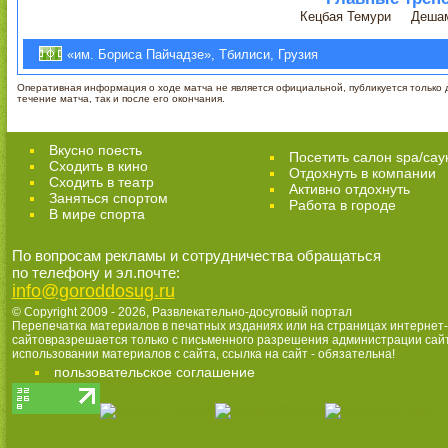
Кецбая Темури
Деша
«им. Бориса Пайчадзе», Тбилиси, Грузия
Оперативная информация о ходе матча не является официальной, публикуется только д
течение матча, так и после его окончания.
Вкусно поесть
Посетить салон spa/сау
Сходить в кино
Отдохнуть в компании
Cходить в театр
Активно отдохнуть
Заняться спортом
Работа в городе
В мире спорта
По вопросам рекламы и сотрудничества обращаться
по телефону и эл.почте:
info@goroddosug.ru
© Copyright 2009 - 2026,
Развлекательно-досуговый портал
Перепечатка материалов в печатных изданиях или на страницах интернет-
сайтовразрешается только с письменного разрешения администрации сай
использовании материалов с сайта, ссылка на сайт - обязательна!
пользовательское соглашение