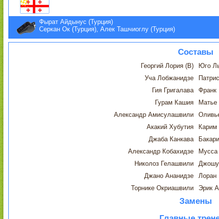
Фырат Айдынус (Турция)
Серкан Ок (Турция), Алек Ташчиоглу (Турция)
Составы
Георгий Лория (В)
Юго Ль
Уча Лобжанидзе
Патрис
Гия Григалава
Франк
Гурам Кашия
Матье
Александр Амисулашвили
Оливь
Акакий Хубутия
Карим
Джаба Канкава
Бакари
Александр Кобахидзе
Мусса
Николоз Гелашвили
Джошу
Джано Ананидзе
Лоран
Торнике Окриашвили
Эрик 
Замены
Главные трен