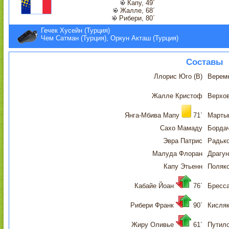
Капу, 49´
Жалле, 68´
Рибери, 80´
Гечек Хусейн (Турция)
Чем Сатман (Турция), Оркун Акташ (Турция)
Составы
Ллорис Юго (В)
Веремк
Жалле Кристоф
Верхо
Янга-Мбива Мапу
71`
Марты
Сахо Мамаду
Борда
Эвра Патрис
Радьк
Малуда Флоран
Драгун
Капу Этьенн
Поляк
Кабайе Йоан
76`
Бресс
Рибери Франк
90`
Кисляк
Жиру Оливье
61`
Путило