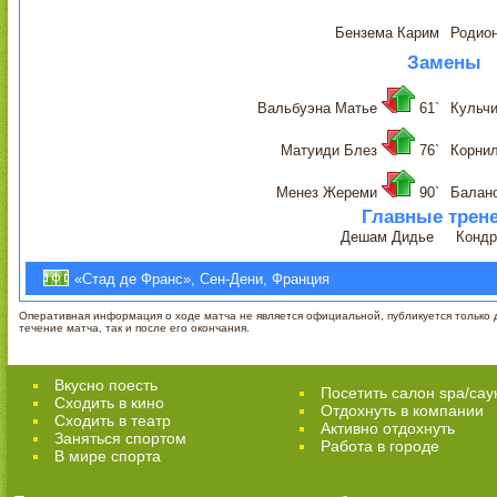
Бензема Карим
Родио
Замены
Вальбуэна Матье
61`
Кульч
Матуиди Блез
76`
Корни
Менез Жереми
90`
Балан
Главные трен
Дешам Дидье
Кондр
«Стад де Франс», Сен-Дени, Франция
Оперативная информация о ходе матча не является официальной, публикуется только д
течение матча, так и после его окончания.
Вкусно поесть
Посетить салон spa/сау
Сходить в кино
Отдохнуть в компании
Cходить в театр
Активно отдохнуть
Заняться спортом
Работа в городе
В мире спорта