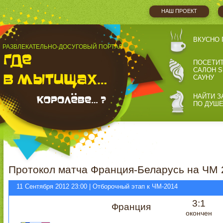
НАШ ПРОЕКТ
ВКУСНО 
РАЗВЛЕКАТЕЛЬНО-ДОСУГОВЫЙ ПОРТАЛ
ПОСЕТИ
САЛОН S
САУНУ
НАЙТИ З
ПО ДУШ
Протокол матча Франция-Беларусь на ЧМ 
11 Сентября 2012 23:00 | Отборочный этап к ЧМ-2014
3:1
Франция
окончен