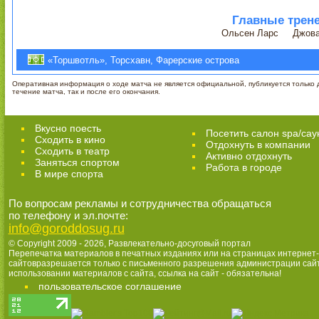
Главные трен
Ольсен Ларс
Джова
«Торшвотль», Торсхавн, Фарерские острова
Оперативная информация о ходе матча не является официальной, публикуется только д
течение матча, так и после его окончания.
Вкусно поесть
Посетить салон spa/сау
Сходить в кино
Отдохнуть в компании
Cходить в театр
Активно отдохнуть
Заняться спортом
Работа в городе
В мире спорта
По вопросам рекламы и сотрудничества обращаться
по телефону и эл.почте:
info@goroddosug.ru
© Copyright 2009 - 2026,
Развлекательно-досуговый портал
Перепечатка материалов в печатных изданиях или на страницах интернет-
сайтовразрешается только с письменного разрешения администрации сай
использовании материалов с сайта, ссылка на сайт - обязательна!
пользовательское соглашение