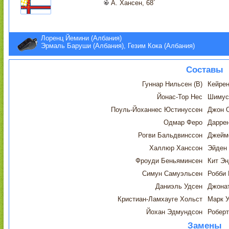
А. Хансен, 68´
Лоренц Йемини (Албания)
Эрмаль Баруши (Албания), Гезим Кока (Албания)
Составы
Гуннар Нильсен (В)
Кейрен
Йонас-Тор Нес
Шимус
Поуль-Йоханнес Юстинуссен
Джон 
Одмар Феро
Даррен
Рогви Бальдвинссон
Джейм
Халлюр Ханссон
Эйден
Фроуди Беньяминсен
Кит Э
Симун Самуэльсен
Робби 
Даниэль Удсен
Джонат
Кристиан-Ламхауге Хольст
Марк 
Йохан Эдмундсон
Роберт
Замены