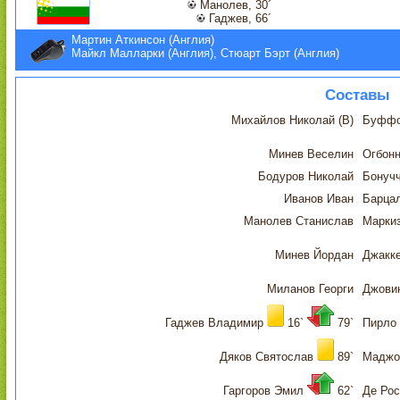
Манолев, 30´
Гаджев, 66´
Мартин Аткинсон (Англия)
Майкл Малларки (Англия), Стюарт Бэрт (Англия)
Составы
Михайлов Николай (В)
Буффо
Минев Веселин
Огбон
Бодуров Николай
Бонуч
Иванов Иван
Барца
Манолев Станислав
Марки
Минев Йордан
Джакк
Миланов Георги
Джови
Гаджев Владимир
16`
79`
Пирло
Дяков Святослав
89`
Маджо
Гаргоров Эмил
62`
Де Рос