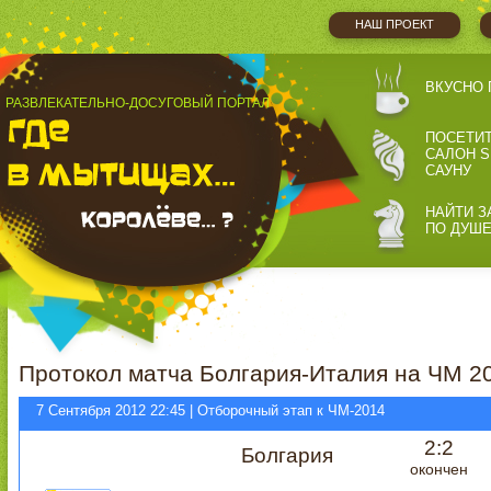
НАШ ПРОЕКТ
ВКУСНО 
РАЗВЛЕКАТЕЛЬНО-ДОСУГОВЫЙ ПОРТАЛ
ПОСЕТИ
САЛОН S
САУНУ
НАЙТИ З
ПО ДУШ
Протокол матча Болгария-Италия на ЧМ 20
7 Сентября 2012 22:45 | Отборочный этап к ЧМ-2014
2:2
Болгария
окончен