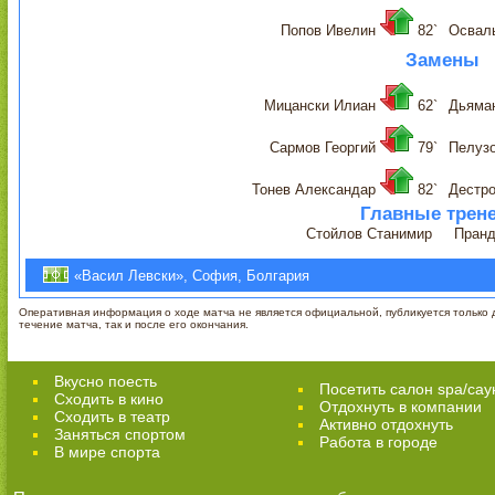
Попов Ивелин
82`
Освал
Замены
Мицански Илиан
62`
Дьяма
Сармов Георгий
79`
Пелуз
Тонев Александар
82`
Дестр
Главные трен
Стойлов Станимир
Пранд
«Васил Левски», София, Болгария
Оперативная информация о ходе матча не является официальной, публикуется только д
течение матча, так и после его окончания.
Вкусно поесть
Посетить салон spa/сау
Сходить в кино
Отдохнуть в компании
Cходить в театр
Активно отдохнуть
Заняться спортом
Работа в городе
В мире спорта